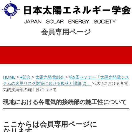
会員専用ページ
コンテンツへスキップ
HOME
>
●部会
>
太陽光発電部会
>
第9回セミナー「太陽光発電シス
テムの火災リスク対策における現状と課題(2)」
> 現地における各電
気的接続部の施工性について
現地における各電気的接続部の施工性について
ここからは会員専用ページに
なります。