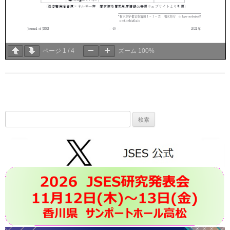
ページ
1
/
4
ズーム
100%
検
索: