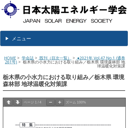
メニュー
HOME
>
学会誌
>
既刊（目次一覧）
>
●2021年 Vol.47 No.1 (通巻
261号)
> 栃木県の小水力における取り組み／栃木県 環境森林部 地
球温暖化対策課
栃木県の小水力における取り組み／栃木県 環境
森林部 地球温暖化対策課
ページ
1
/
4
ズーム
100%