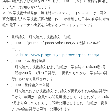
掲載の論文および短報を以下の通り J-STAGE（※） に登録を開始し
ましたのでお知らせいたします．
※「科学技術情報発信・流通総合システム」（J-STAGE）は，国立
研究開発法人科学技術振興機構（JST）が構築した日本の科学技術情
報の電子ジャーナル出版を推進するプラットフォームです．
登録論文：研究論文，技術論文，短報
J-STAGE「Journal of Japan Solar Energy（太陽エネルギ
ー）」
https://www.jstage.jst.go.jp/browse/jses/-char/ja
J-STAGEへの登録時期
研究論文，技術論文および短報は，学会誌2018年44巻2号
（通巻244号，3月31日発行）に掲載のものから，学会誌の発
行にあわせて登録されます．
J-STAGE登録論文の公開
研究論文および技術論文は，論文が掲載された学会誌発行の
日から1年間は，会員のみ閲覧可能としていましたが，2021年
6月より全ての方に対して即時公開としました．短報は，従前
より学会誌発行と同時に公開されます．