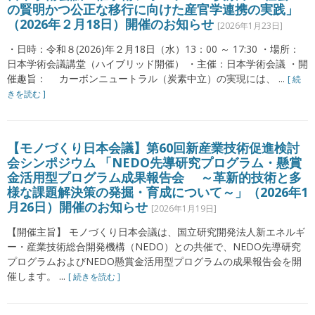
の賢明かつ公正な移行に向けた産官学連携の実践」
（2026年２月18日）開催のお知らせ
[2026年1月23日]
・日時：令和８(2026)年２月18日（水）13：00 ～ 17:30 ・場所：
日本学術会議講堂（ハイブリッド開催） ・主催：日本学術会議 ・開
催趣旨： カーボンニュートラル（炭素中立）の実現には、 ...
[ 続
きを読む ]
【モノづくり日本会議】第60回新産業技術促進検討
会シンポジウム 「NEDO先導研究プログラム・懸賞
金活用型プログラム成果報告会 ～革新的技術と多
様な課題解決策の発掘・育成について～」（2026年1
月26日）開催のお知らせ
[2026年1月19日]
【開催主旨】 モノづくり日本会議は、国立研究開発法人新エネルギ
ー・産業技術総合開発機構（NEDO）との共催で、NEDO先導研究
プログラムおよびNEDO懸賞金活用型プログラムの成果報告会を開
催します。 ...
[ 続きを読む ]