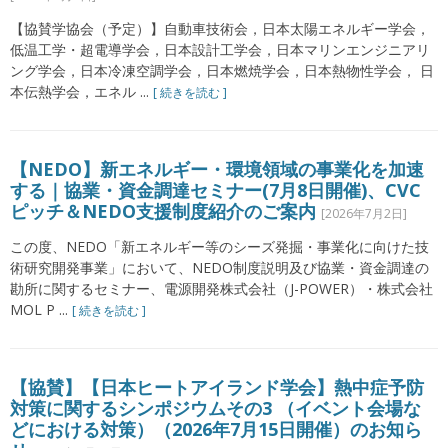
【協賛学協会（予定）】自動車技術会，日本太陽エネルギー学会，
低温工学・超電導学会，日本設計工学会，日本マリンエンジニアリ
ング学会，日本冷凍空調学会，日本燃焼学会，日本熱物性学会， 日
本伝熱学会，エネル ...
[ 続きを読む ]
【NEDO】新エネルギー・環境領域の事業化を加速
する｜協業・資金調達セミナー(7月8日開催)、CVC
ピッチ＆NEDO支援制度紹介のご案内
[2026年7月2日]
この度、NEDO「新エネルギー等のシーズ発掘・事業化に向けた技
術研究開発事業」において、NEDO制度説明及び協業・資金調達の
勘所に関するセミナー、電源開発株式会社（J-POWER）・株式会社
MOL P ...
[ 続きを読む ]
【協賛】【日本ヒートアイランド学会】熱中症予防
対策に関するシンポジウムその3 （イベント会場な
どにおける対策）（2026年7月15日開催）のお知ら