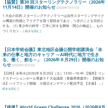
【協賛】第30 回スターリングテクノラリー（2026年
11月14日）開催のお知らせ
[2026年7月31日]
1 大会の目的 スターリングテクノラリーは自作スターリングサイク
ル機器の性能とアイデアを競う競技会であり，つぎのことを目的と
する。 (1) 青少年の科学・工学に対する興味・関心の喚起し，もの
づくりセン ...
[ 続きを読む ]
【日本学術会議】東北地区会議公開学術講演会「未
来の仕事と地方のキャリア ～AI時代に地方で生き
る、働く、創る～」（2026年８月29日）開催のお知
らせ
[2026年7月27日]
【日時】令和８(2026)年８月29日（土）13:00～16:40 【場所】リン
クステーションホール青森５Ｆ大会議室（青森県青森市） 【開催方
法】ハイブリッド開催 ※後日オンデマンド配信予定 【主催】 ...
[
続きを読む ]
【後援】World Green Challenge 2026（2026年8月