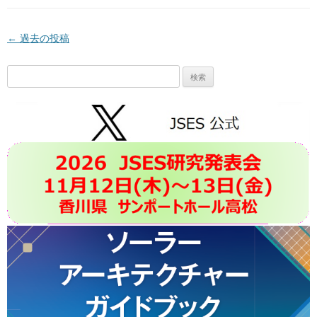
投稿ナビゲーション
←
過去の投稿
検
索: