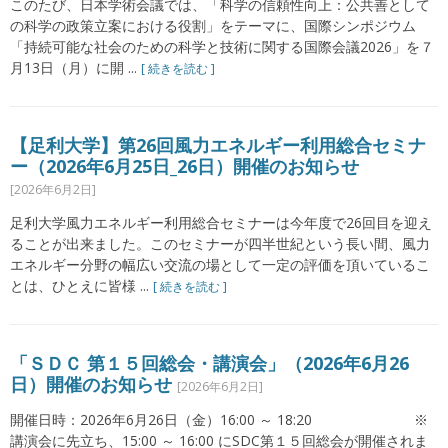
このたび、日本学術会議では、「科学の信頼性向上：公共善として
の科学の政策立案における役割」をテーマに、国際シンポジウム
「持続可能な社会のための科学と技術に関する国際会議2026」を７
月13日（月）に開 ...
[ 続きを読む ]
【足利大学】第26回風力エネルギー利用総合セミナ
ー（2026年6月25日_26日）開催のお知らせ
[2026年6月2日]
足利大学風力エネルギー利用総合セミナーは今年度で26回目を迎え
ることが出来ました。このセミナーが四半世紀という長い間、風力
エネルギー分野の幅広い交流の場として一定の評価を頂いているこ
とは、ひとえに皆様 ...
[ 続きを読む ]
「ＳＤＣ 第１５回総会・講演会」（2026年6月26
日）開催のお知らせ
[2026年6月2日]
開催日時：2026年6月26日（金）16:00 ～ 18:20 ※
講演会に先立ち、15:00 ～ 16:00 にSDC第１５回総会が開催されま