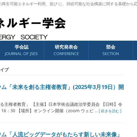
の再生可能エネルギー利用、並び に、持続可能な社会構築に関する基礎から
学会誌
研究発表会
部会
JOURNAL OF JSES
CONFERENCE
SECTION
イブ
「未来を創る主権者教育」(2025年3月19日）開
る主権者教育」 【主催】日本学術会議政治学委員会 【日時】令
 16：30 【場所】オンライン開催（zoom ウェビ ...
[ 続きを読む ]
ウム「人流ビッグデータがもたらす新しい未来像」