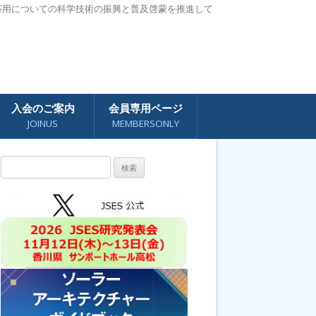
応用についての科学技術の振興と普及啓蒙を推進して
入会のご案内
会員専用ページ
JOINUS
MEMBERSONLY
検
索: