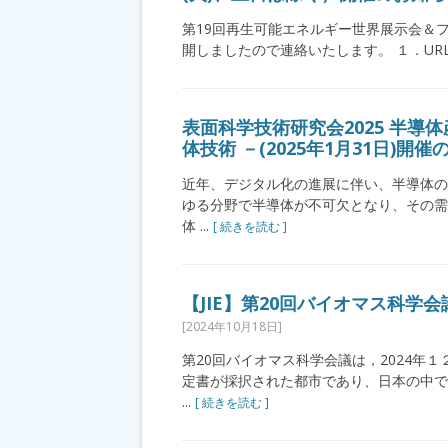
第19回再生可能エネルギー世界展示会＆フ
開しましたので連絡いたします。 １．URL https://
表面科学技術研究会2025 半導
体技術 －(2025年1月31日)開
近年、デジタル化の進展に伴い、半導体の重
ゆる分野で半導体が不可欠となり、その需
体 ...
[ 続きを読む ]
【JIE】第20回バイオマス科学会
[2024年10月18日]
第20回バイオマス科学会議は，2024年
定書が採択された都市であり、日本の中で
...
[ 続きを読む ]