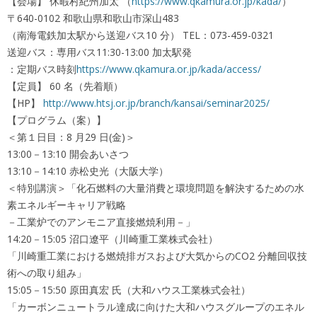
【会場】 休暇村紀州加太 （
https://www.qkamura.or.jp/kada/
）
〒640-0102 和歌山県和歌山市深山483
（南海電鉄加太駅から送迎バス10 分） TEL：073-459-0321
送迎バス：専用バス11:30-13:00 加太駅発
：定期バス時刻
https://www.qkamura.or.jp/kada/access/
【定員】 60 名（先着順）
【HP】
http://www.htsj.or.jp/branch/kansai/seminar2025/
【プログラム（案）】
＜第１日目：8 月29 日(金)＞
13:00－13:10 開会あいさつ
13:10－14:10 赤松史光（大阪大学）
＜特別講演＞「化石燃料の大量消費と環境問題を解決するための水
素エネルギーキャリア戦略
－工業炉でのアンモニア直接燃焼利用－」
14:20－15:05 沼口遼平（川崎重工業株式会社）
「川崎重工業における燃焼排ガスおよび大気からのCO2 分離回収技
術への取り組み」
15:05－15:50 原田真宏 氏（大和ハウス工業株式会社）
「カーボンニュートラル達成に向けた大和ハウスグループのエネル