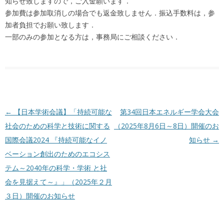
知らせ致しますので，ご入金願います．
参加費は参加取消しの場合でも返金致しません．振込手数料は，参
加者負担でお願い致します．
一部のみの参加となる方は，事務局にご相談ください．
投稿ナビゲーション
←
【日本学術会議】「持続可能な
第34回日本エネルギー学会大会
社会のための科学と技術に関する
（2025年8月6日～8日）開催のお
国際会議2024 『持続可能なイノ
知らせ
→
ベーション創出のためのエコシス
テム～2040年の科学・学術 と社
会を見据えて～』」（2025年２月
３日）開催のお知らせ