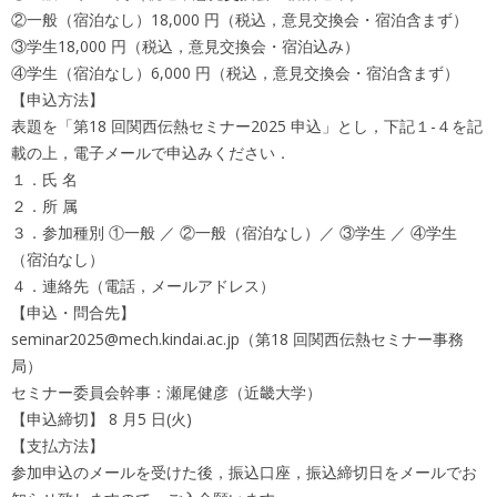
②一般（宿泊なし）18,000 円（税込，意見交換会・宿泊含まず）
③学生18,000 円（税込，意見交換会・宿泊込み）
④学生（宿泊なし）6,000 円（税込，意見交換会・宿泊含まず）
【申込方法】
表題を「第18 回関西伝熱セミナー2025 申込」とし，下記１-４を記
載の上，電子メールで申込みください．
１．氏 名
２．所 属
３．参加種別 ①一般 ／ ②一般（宿泊なし）／ ③学生 ／ ④学生
（宿泊なし）
４．連絡先（電話，メールアドレス）
【申込・問合先】
seminar2025@mech.kindai.ac.jp（第18 回関西伝熱セミナー事務
局）
セミナー委員会幹事：瀬尾健彦（近畿大学）
【申込締切】 8 月5 日(火)
【支払方法】
参加申込のメールを受けた後，振込口座，振込締切日をメールでお