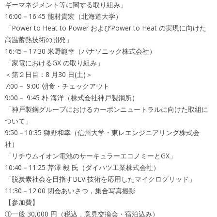
ギーマネジメント等に関する取り組み」
16:00－16:45 能村貴宏（北海道大学）
「Power to Heat to Power およびPower to Heat の実現に向けた
高温蓄熱技術の開発」
16:45－17:30 米野範幸（パナソニック株式会社）
「家電におけるGX の取り組み」
＜第２日目：8 月30 日(土)＞
7:00－ 9:00 朝食・チェックアウト
9:00－ 9:45 朴 海洋（株式会社神戸製鋼所）
「神戸製鋼グループにおけるカーボンニュートラルに向けた取組に
ついて」
9:50－10:35 獅野和幸（信州⼤学・東レエンジニアリング株式会
社）
「リチウムイオン電池のサーキュラーエコノミーとGX」
10:40－11:25 芹澤 毅 氏（ダイハツ工業株式会社）
「脱炭素社会を目指すBEV 技術を応用したマイクログリッド」
11:30－12:00 閉会あいさつ，集合写真撮影
【参加費】
①一般 30,000 円（税込，意見交換会・宿泊込み）