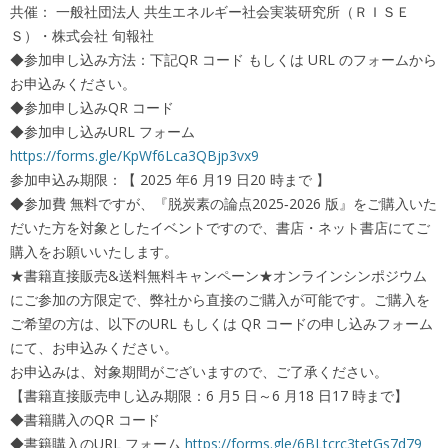
共催： 一般社団法人 共生エネルギー社会実装研究所（ＲＩＳＥ
Ｓ）・株式会社 旬報社
◆参加申し込み方法：下記QR コード もしくは URL のフォームから
お申込みください。
◆参加申し込みQR コード
◆参加申し込みURL フォーム
https://forms.gle/KpWf6Lca3QBjp3vx9
参加申込み期限：【 2025 年6 月19 日20 時まで 】
◆参加費 無料ですが、『脱炭素の論点2025‐2026 版』をご購入いた
だいた方を対象としたイベントですので、書店・ネット書店にてご
購入をお願いいたします。
★書籍直接販売&送料無料キャンペーン★オンラインシンポジウム
にご参加の方限定で、弊社から直接のご購入が可能です。ご購入を
ご希望の方は、以下のURL もしくは QR コードの申し込みフォーム
にて、お申込みください。
お申込みは、対象期間がございますので、ご了承ください。
【書籍直接販売申し込み期限：6 月5 日～6 月18 日17 時まで】
◆書籍購入のQR コード
◆書籍購入のURL フォーム
https://forms.gle/6BLtcrc3tetGs7d79