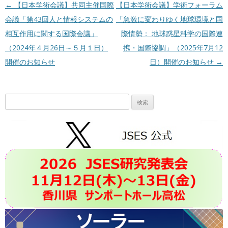
投稿ナビゲーション
←
【日本学術会議】共同主催国際
【日本学術会議】学術フォーラム
会議「第43回人と情報システムの
「急激に変わりゆく地球環境と国
相互作用に関する国際会議」
際情勢： 地球惑星科学の国際連
（2024年４月26日～５月１日）
携・国際協調」（2025年7月12
開催のお知らせ
日）開催のお知らせ
→
検
索: