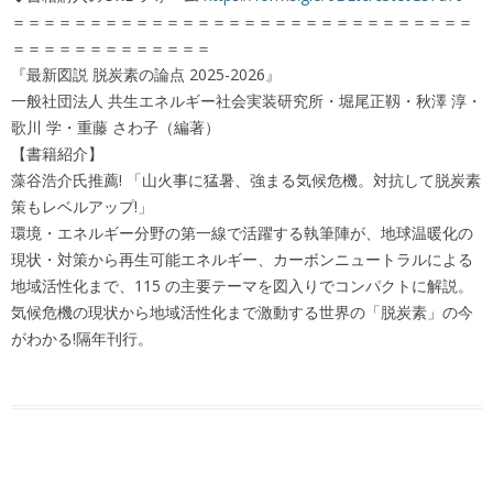
＝＝＝＝＝＝＝＝＝＝＝＝＝＝＝＝＝＝＝＝＝＝＝＝＝＝＝＝＝＝
＝＝＝＝＝＝＝＝＝＝＝＝＝
『最新図説 脱炭素の論点 2025-2026』
一般社団法人 共生エネルギー社会実装研究所・堀尾正靱・秋澤 淳・
歌川 学・重藤 さわ子（編著）
【書籍紹介】
藻谷浩介氏推薦! 「山火事に猛暑、強まる気候危機。対抗して脱炭素
策もレベルアップ!」
環境・エネルギー分野の第一線で活躍する執筆陣が、地球温暖化の
現状・対策から再生可能エネルギー、カーボンニュートラルによる
地域活性化まで、115 の主要テーマを図入りでコンパクトに解説。
気候危機の現状から地域活性化まで激動する世界の「脱炭素」の今
がわかる!隔年刊行。