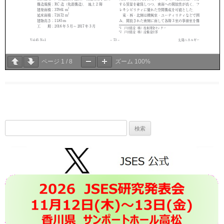
ページ
1
/
8
ズーム
100%
検
索: