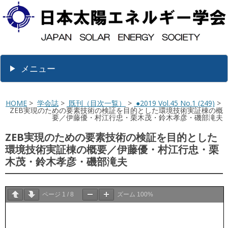
メニュー
HOME
>
学会誌
>
既刊（目次一覧）
>
●2019 Vol.45 No.1 (249)
>
ZEB実現のための要素技術の検証を目的とした環境技術実証棟の概
要／伊藤優・村江行忠・栗木茂・鈴木孝彦・磯部滝夫
ZEB実現のための要素技術の検証を目的とした
環境技術実証棟の概要／伊藤優・村江行忠・栗
木茂・鈴木孝彦・磯部滝夫
ページ
1
/
8
ズーム
100%