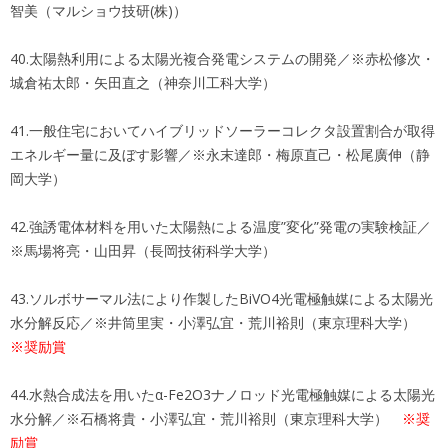
智美（マルショウ技研(株)）
40.太陽熱利用による太陽光複合発電システムの開発／※赤松修次・
城倉祐太郎・矢田直之（神奈川工科大学）
41.一般住宅においてハイブリッドソーラーコレクタ設置割合が取得
エネルギー量に及ぼす影響／※永末達郎・梅原直己・松尾廣伸（静
岡大学）
42.強誘電体材料を用いた太陽熱による温度”変化”発電の実験検証／
※馬場将亮・山田昇（長岡技術科学大学）
43.ソルボサーマル法により作製したBiVO4光電極触媒による太陽光
水分解反応／※井筒里実・小澤弘宜・荒川裕則（東京理科大学）
※奨励賞
44.水熱合成法を用いたα-Fe2O3ナノロッド光電極触媒による太陽光
水分解／※石橋将貴・小澤弘宜・荒川裕則（東京理科大学）
※奨
励賞