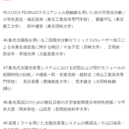
45.Cr2O3-Pb2Ru2O7-δコアシェル助触媒を用いた水の可視光分解／
※羽生真也・城石英伸（東京工業高等専門学校）、齋藤守弘（東京
農工大学）、田中優実（東京理科大学）
46.集光太陽熱を用いる二段階水分解セラミックスのレーザー加工に
よる水素生成促進に関する検討／※金子宏（宮崎大学）、王明炎・
部谷学・草場光博（大阪産業大学）
47.集光式太陽光発電システムにおける旧型および現行モジュールの
初期特性の比較／※桶真一郎・安東克樹・鏡幹志（津山工業高等専
門学校）、見目喜重（豊橋創造大学）、荒木建次（大同特殊鋼
(株)）
48.集光系設計のための散乱日射の天空放射輝度分布特性把握／※平
井大貴・岡本和也・山田昇（長岡技術科学大学）
49.追尾ミラーを用いた太陽光発電システムの構成法／※山口祐良・