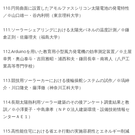
110.円筒曲面に設置したアモルファスシリコン太陽電池の発電特性
／※山口雄一・谷内利明（東京理科大学）
111.ソーラーシェアリングにおける太陽光パネルの温度計測／※鎌
倉正則・佐藤理夫（福島大学）
112.Arduinoを用いた教育用小型風力発電機の効率測定装置／※土屋
幸男・奥山泰斗・吉田雅昭・浦西和夫・鎌田長幸・南将人（八戸工
業高等専門学校）
113.競技用ソーラーカーにおける後輪操舵システムの試作／※塙紳
介・川口隆史・藤澤徹（神奈川工科大学）
114.長期太陽熱利用ソーラー建築のその後アンケート調査結果と教
訓／※小澤要子・中島康孝（ＮＰＯ法人建築環境・設備技術情報セ
ンターＡＥ１）
115.高性能住宅における省エネ行動の実施容易性とエネルギー削減