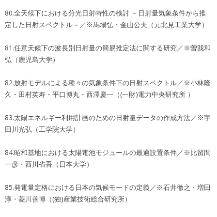
80.全天候下における分光日射特性の検討 －日射量気象条件から推
定した日射スペクトル－／※馬場弘・金山公夫（元北見工業大学）
81.任意天候下の波長別日射量の簡易推定法に関する研究／※曽我和
弘（鹿児島大学）
82.放射モデルによる種々の気象条件下の日射スペクトル／※小林隆
久・田村英寿・平口博丸・西澤慶一（(一財)電力中央研究所 ）
83.太陽エネルギー利用計画のための日射量データの作成方法／※宇
田川光弘（工学院大学）
84.昭和基地における太陽電池モジュールの最適設置条件／※比留間
一彦・西川省吾（日本大学）
85.発電量定格における日本の気候モードの定義／※石井徹之・増田
淳・菱川善博（(独)産業技術総合研究所）