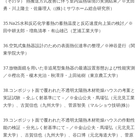
（その９） 熱搬送方式改善に伴う室内温熱環境の実測結果／※太田
勇・川上隆士・佐藤理人（(株)ミサワホーム総合研究所）
35.Na2S水和反応化学蓄熱の蓄熱温度と反応速度向上策の検討／※
田中耕太郎・増島清孝・有山雄己（芝浦工業大学）
36.空気式集熱器設計のための表面熱伝達率の整理／※神谷是行（関
東学院大学）
37.放物面鏡を用いた非追尾型集熱器の最適設置形態および性能実測
／※樫出亮・榎木光治・秋澤淳・上田祐樹（東京農工大学）
38.コンポジット面で覆われた不透明太陽熱木材乾燥ハウスの考案と
実証試験 －全ふく射基準にて－／※金山公夫・馬場弘（元北見工業
大学）、古賀信也（九州大学）、菅原智美（マルショウ技研(株)）
39.コンポジット面で覆われた不透明太陽熱木材乾燥ハウスの作動性
能の検証 －分光ふく射基準にて－／※金山公夫・馬場弘（元北見工
業大学）、古賀信也（九州大学）、谷口博（元北海道大学）、菅原