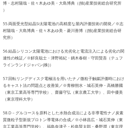
博・志村陽哉・佐々木あゆ美・大島博典（(独)産業技術総合研究所
）
55.両面受光型結晶Si太陽電池の高精度な屋内評価技術の開発／※志
村陽哉・大島博典・佐々木あゆ美・菱川善博（(独)産業技術総合研
究所）
56.結晶シリコン太陽電池における光劣化と電流注入による劣化の関
連性の検証／※觧良聡士・津野裕紀・鏑木春樹・守田賢吾（テュフ
ラインランドジャパン(株)）
57.回転リングディスク電極法を用いたナノ微粒子触媒評価時におけ
るキャスト法の問題点と改善策／※青柳朔水・城石英伸・高橋勝國
（東京工業高等専門学校）、齋藤守弘（東京農工大学）、田中優美
（東京理科大学）
58.D－グルコースを原料とした水熱合成法による非導電性ナノ炭素
質微粒子型新規プロトン導電体の合成／※小林昌広・城石英伸（東
京工業高等専門学校）、福島奈津子・松島賢太郎・桑野潤（東京理