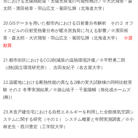
市における太陽熱給湯・太陽光発電の可能性検討／※大沢飛智・森
太郎・濱田裕章・羽山広文・菊田弘輝（北海道大学）
20.GISデータを用いた都市内における日射量分布解析 その２ オフ
ィスビルの日射受熱量分布が暖冷房負荷に与える影響／※濱田裕
章・森太郎・大沢飛智・羽山広文・菊田弘輝（北海道大学）
※奨
励賞
21.都市街区におけるCO2削減策の温熱環境評価／※平野勇二郎
（(独)国立環境研究所）、吉田友紀子（名古屋大学）
22.温暖地における断熱性能の異なる2棟の実大試験棟の同時比較実
験 その２ 冬季実測結果／※築山祐子・千葉陽輔（旭化成ホームズ
(株)）
23.木造戸建住宅における自然エネルギーを利用した全館換気空調シ
ステムに関する研究（その１） システム概要と年間実測調査／※小
林史生・西川豊宏（工学院大学）