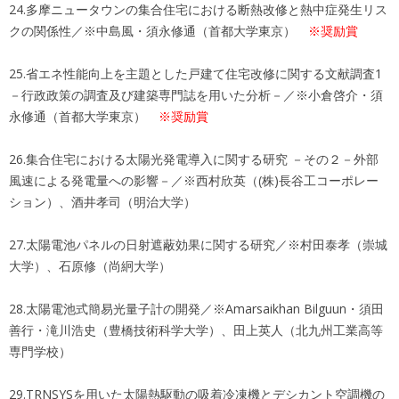
24.多摩ニュータウンの集合住宅における断熱改修と熱中症発生リス
クの関係性／※中島風・須永修通（首都大学東京）
※奨励賞
25.省エネ性能向上を主題とした戸建て住宅改修に関する文献調査1
－行政政策の調査及び建築専門誌を用いた分析－／※小倉啓介・須
永修通（首都大学東京）
※奨励賞
26.集合住宅における太陽光発電導入に関する研究 －その２－外部
風速による発電量への影響－／※西村欣英（(株)長谷工コーポレー
ション）、酒井孝司（明治大学）
27.太陽電池パネルの日射遮蔽効果に関する研究／※村田泰孝（崇城
大学）、石原修（尚絅大学）
28.太陽電池式簡易光量子計の開発／※Amarsaikhan Bilguun・須田
善行・滝川浩史（豊橋技術科学大学）、田上英人（北九州工業高等
専門学校）
29.TRNSYSを用いた太陽熱駆動の吸着冷凍機とデシカント空調機の