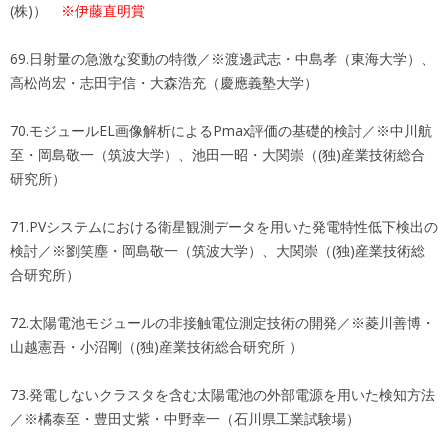
(株)）
※伊藤直明賞
69.日射量の急激な変動の特徴／※渡邊武志・中島孝（東海大学）、
高松尚宏・志田宇信・大森浩充（慶應義塾大学）
70.モジュールEL画像解析によるPmax評価の基礎的検討／※中川航
至・岡島敬一（筑波大学）、池田一昭・大関崇（(独)産業技術総合
研究所）
71.PVシステムにおける衛星観測データを用いた発電特性低下検出の
検討／※劉笑塵・岡島敬一（筑波大学）、大関崇（(独)産業技術総
合研究所）
72.太陽電池モジュールの非接触電位測定技術の開発／※菱川善博・
山越憲吾・小沼剛（(独)産業技術総合研究所 ）
73.発電しないクラスタを含む太陽電池の外部電源を用いた検知方法
／※橘泰至・豊田丈紫・中野幸一（石川県工業試験場）