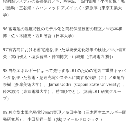
給調整システムの基礎検討／※川崎憲広・冨田哲爾・小田拓也・黒
川浩助・三谷崇・ムハンマッド アズイッズ・森原淳（東京工業大
学）
96.蓄電池の温度特性のモデル化と簡易保温技術の確立／※杉本和
博・佐々木隆充・西川省吾（日本大学）
97.宮古島における蓄電池を用いた系統安定化効果の検証／※小嶺直
矢・當山優太・塩浜智洋・仲間博文・山城知（沖縄電力(株)）
98.自然エネルギーによって走行するLRTのための電気二重層キャパ
シタを用いた蓄電・急速充電システムに関する実験（２）／※亀谷
崇樹（多摩美術大学）、 Jamal Uddin（Coppin State University）、
鈴木源治（東京電機大学）、勝間ひでとし（湘南LRT 研究グルー
プ）
99.独立型太陽光発電設備の実現／※田中修（三木再生エネルギー開
発研究所）、小田切祥一郎（(株)フィールドロジック ）