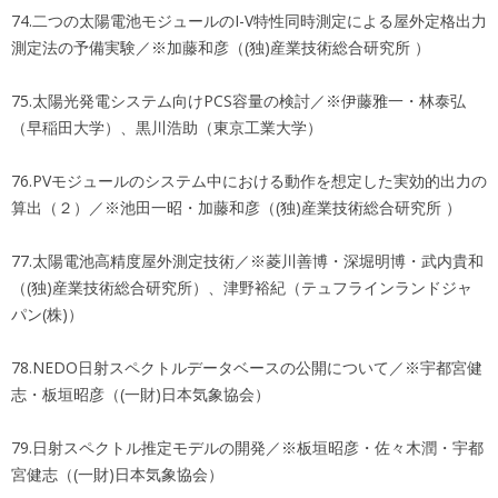
74.二つの太陽電池モジュールのI-V特性同時測定による屋外定格出力
測定法の予備実験／※加藤和彦（(独)産業技術総合研究所 ）
75.太陽光発電システム向けPCS容量の検討／※伊藤雅一・林泰弘
（早稲田大学）、黒川浩助（東京工業大学）
76.PVモジュールのシステム中における動作を想定した実効的出力の
算出（２）／※池田一昭・加藤和彦（(独)産業技術総合研究所 ）
77.太陽電池高精度屋外測定技術／※菱川善博・深堀明博・武内貴和
（(独)産業技術総合研究所）、津野裕紀（テュフラインランドジャ
パン(株)）
78.NEDO日射スペクトルデータベースの公開について／※宇都宮健
志・板垣昭彦（(一財)日本気象協会）
79.日射スペクトル推定モデルの開発／※板垣昭彦・佐々木潤・宇都
宮健志（(一財)日本気象協会）