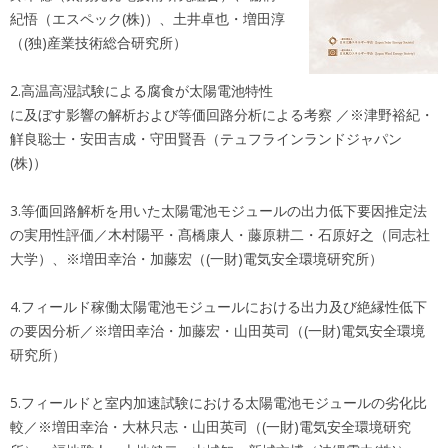
紀悟（エスペック(株)）、土井卓也・増田淳
（(独)産業技術総合研究所）
2.高温高湿試験による腐食が太陽電池特性
に及ぼす影響の解析および等価回路分析による考察 ／※津野裕紀・
觧良聡士・安田吉成・守田賢吾（テュフラインランドジャパン
(株)）
3.等価回路解析を用いた太陽電池モジュールの出力低下要因推定法
の実用性評価／木村陽平・髙橋康人・藤原耕二・石原好之（同志社
大学）、※増田幸治・加藤宏（(一財)電気安全環境研究所）
4.フィールド稼働太陽電池モジュールにおける出力及び絶縁性低下
の要因分析／※増田幸治・加藤宏・山田英司（(一財)電気安全環境
研究所）
5.フィールドと室内加速試験における太陽電池モジュールの劣化比
較／※増田幸治・大林只志・山田英司（(一財)電気安全環境研究