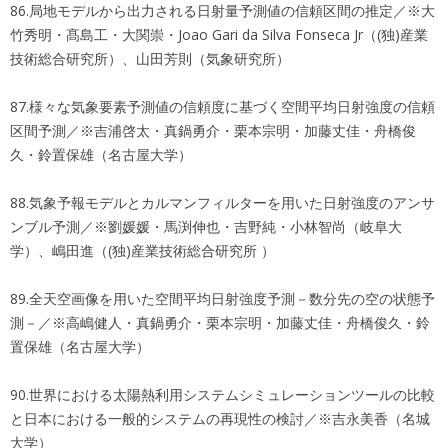
86.局地モデルから出力される日射量予測値の信頼区間の推定／※大
竹秀明・髙島工・大関崇・Joao Gari da Silva Fonseca Jr（(独)産業
技術総合研究所）、山田芳則（気象研究所）
87.様々な気象要素予測値の信頼度に基づく空間平均日射強度の信頼
区間予測／※吉浦啓太・真鍋勇介・栗本宗明・加藤丈佳・舟橋俊
久・鈴置保雄（名古屋大学）
88.気象予報モデルとカルマンフィルターを用いた日射強度のアンサ
ンブル予測／※劉媛媛・馬渕伸也・吉野純・小林智尚（岐阜大
学）、嶋田進（(独)産業技術総合研究所 ）
89.全天空画像を用いた空間平均日射強度予測－数分先の空の状態予
測－／※高嶋健人・真鍋勇介・栗本宗明・加藤丈佳・舟橋俊久・鈴
置保雄（名古屋大学）
90.世界における太陽熱利用システムシミュレーションツールの比較
と日本における一般的システムの再現性の検討／※吉永美香（名城
大学）