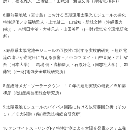
所）、福地雅人・上地健二・山城知・新城文博（沖縄電力(株)）
6.亜熱帯地域（宮古島）における長期運用太陽光モジュールの劣化
特性評価／※福地雅人・上地健二・山城知・新城文博（沖縄電力
(株)）、※増田幸治・大林只志・山田英司（(一財)電気安全環境研究
所）
7.結晶系太陽電池モジュールの互換性に関する実験的研究 －短絡電
流の違いが逆電圧に与える影響－／※コウ エイ・山中直紀・西川省
吾（日本大学）、馬場 健・高橋康人・石原好之（同志社大学）、加
藤宏（(一財)電気安全環境研究所）
8.産総研メガ・ソーラータウン－１０年の運用実績の概要／※加藤
和彦（(独)産業技術総合研究所）
9.太陽電池モジュールのバイパス回路における故障要因分析（その
１）／※大関崇（(独)産業技術総合研究所）
10.オンサイトストリングI-V 特性計測による太陽光発電システム発