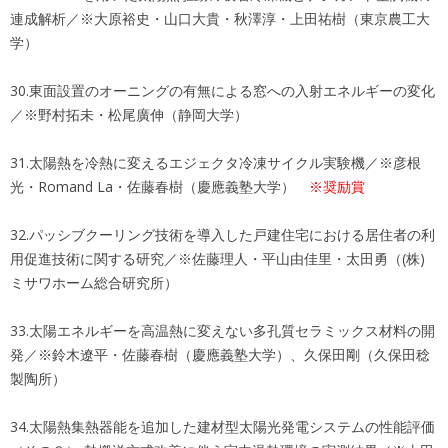
連成解析／※大原裕史・山口大貴・秋澤淳・上田祐樹（東京農工大
学）
30.東面設置のオーニングの有無による窓への入射エネルギーの変化
／※野村拓未・松尾廣伸（静岡大学）
31.太陽熱を冷熱に変えるエジェクタ冷凍サイクル実験機／※彦根
光・Romand La・佐藤春樹（慶應義塾大学）
※奨励賞
32.パッシブクーリング技術を導入した戸建住宅における居住者の利
用促進技術に関する研究／※佐藤理人・平山由佳里・太田勇（(株)
ミサワホーム総合研究所）
33.太陽エネルギーを高温熱に変えない多孔質セラミックス材料の開
発／※鈴木遼平・佐藤春樹（慶應義塾大学）、久保田剛（久保田稔
製陶所）
34.太陽熱集熱器能を追加した建材型太陽光発電システムの性能評価