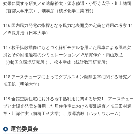
効果に関する研究／※遠藤裕太・須永修通・小野寺宏子・川上祐司
（首都大学東京）、畑泰彦（積水化学工業(株)）
116.国内風力発電の指標となる風力地表開度の定義と適用の考察 11
／※長井浩（日本大学）
117.粒子拡散描像にもとづく解析モデルを用いた風車による風速欠
損とその回復過程のシミュレーション／※須賀伸介・内山政弘
（(独)国立環境研究所 ）、松本幸雄（統計数理研究所）
118.アースチューブによってダブルスキン熱除去率に関する研究／
※王帆（明治大学）
119.全館空調住宅における地中熱利用に関する研究1 アースチュー
ブと太陽光発電を併用した居住住宅における実測調査／※三田村輝
章・川瀬仁実（前橋工科大学）、原澤浩毅（ハラサワホーム）
運営委員会