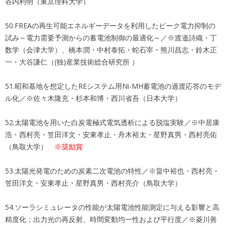
谷内利明（東京理科大学）
50.FREAの再生可能エネルギーデータを利用したピーク電力抑制の
試み～電力需要予測からの蓄電池制御の最適化～／※渡邉詩織・丁
数学（会津大学）、橋本潤・中村泰拓・蛇石宰・熊川昌志・鈴木正
一・大谷謙仁（(独)産業技術総合研究所 ）
51.昭和基地を想定したREシステム用Ni-MH蓄電池の過渡応答のモデ
ル化／※佐々木隆充・杉本和博・西川省吾（日本大学）
52.太陽電池を用いた白炭電極式電気透析による脱塩実験／※中居康
浩・西村亮・笠田洋文・安東孝止・舟木裕太・星野真男・西村亮佑
（鳥取大学）
※奨励賞
53.太陽光発電のための炭素二次電池の特性／※畠中裕也・西村亮・
笠田洋文・安東孝止・星野真男・西村亮介（鳥取大学）
54.ソーラシミュレータの性能が太陽電池性能測定に与える影響と高
精度化：出力光の再反射、時間変動均一性および平行度／※菱川善