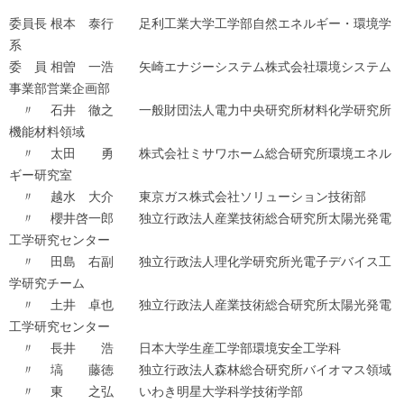
委員長 根本 泰行 足利工業大学工学部自然エネルギー・環境学
系
委 員 相曽 一浩 矢崎エナジーシステム株式会社環境システム
事業部営業企画部
〃 石井 徹之 一般財団法人電力中央研究所材料化学研究所
機能材料領域
〃 太田 勇 株式会社ミサワホーム総合研究所環境エネル
ギー研究室
〃 越水 大介 東京ガス株式会社ソリューション技術部
〃 櫻井啓一郎 独立行政法人産業技術総合研究所太陽光発電
工学研究センター
〃 田島 右副 独立行政法人理化学研究所光電子デバイス工
学研究チーム
〃 土井 卓也 独立行政法人産業技術総合研究所太陽光発電
工学研究センター
〃 長井 浩 日本大学生産工学部環境安全工学科
〃 塙 藤徳 独立行政法人森林総合研究所バイオマス領域
〃 東 之弘 いわき明星大学科学技術学部