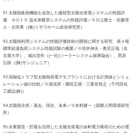
91.太陽熱集熱機能を追加した建材型太陽光発電システムの性能評
価 その１０ 温水床暖房システムの性能評価／※川上隆士・佐藤理
人・太田勇（(株)ミサワホーム総合研究所）
92.太陽熱利用システムの性能評価技術の開発に関する研究 第４報
標準給湯負荷システム性能試験の概要／※筒井伸夫・奥宮正哉（名
古屋大学）、城出浩作（(一社)ソーラーシステム振興協会）、西原
弘樹（(株)サンジュニア）
93.溶融塩トラフ型太陽熱発電デモプラントにおける計測値とシミュ
レーション値の比較／※湯浅実・園田正徳・三栗谷智之（千代田化
工建設(株)）
94.太陽熱冷房：過去、現在、未来／※木村建一（国際人間環境研究
所）
95.水素製造・貯蔵を活用した太陽光発電の余剰電力吸収のための需