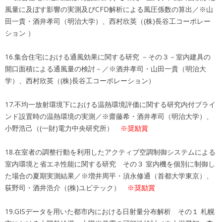
風量に及ぼす影響の実測及びCFD解析による風圧係数の算出／※山
田一貴・酒井孝司（明治大学）、西村欣英（(株)長谷工コーポレー
ション ）
16.集合住宅における通風効果に関する研究 －その３－室内建具の
開口面積による通風量の検討－／※酒井孝司・山田一貴（明治大
学）、西村欣英（(株)長谷工コーポレーション）
17.不均一放射環境下における温熱環境評価に関する研究内付ブライ
ンド設置時の温熱環境の実測／※齋藤希・酒井孝司（明治大学）、
小野浩己（(一財)電力中央研究所）
※奨励賞
18.在室者の調整行動を利用したアクティブ空調制御システムによる
室内環境と省エネ性能に関する研究 その３ 室内機を個別に制御し
た場合の夏期実測結果／※増井周平・須永修通（首都大学東京）、
荻野司・酒井浩介（(株)ユビテック）
※奨励賞
19.GISデータを用いた都市内における日射量分布解析 その１ 札幌