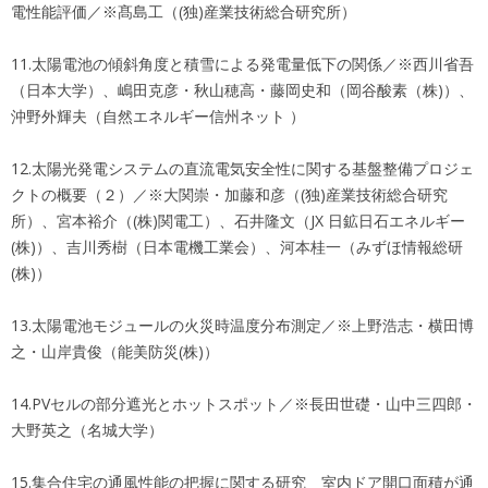
電性能評価／※髙島工（(独)産業技術総合研究所）
11.太陽電池の傾斜角度と積雪による発電量低下の関係／※西川省吾
（日本大学）、嶋田克彦・秋山穂高・藤岡史和（岡谷酸素（株)）、
沖野外輝夫（自然エネルギー信州ネット ）
12.太陽光発電システムの直流電気安全性に関する基盤整備プロジェ
クトの概要（２）／※大関崇・加藤和彦（(独)産業技術総合研究
所）、宮本裕介（(株)関電工）、石井隆文（JX 日鉱日石エネルギー
(株)）、吉川秀樹（日本電機工業会）、河本桂一（みずほ情報総研
(株)）
13.太陽電池モジュールの火災時温度分布測定／※上野浩志・横田博
之・山岸貴俊（能美防災(株)）
14.PVセルの部分遮光とホットスポット／※長田世礎・山中三四郎・
大野英之（名城大学）
15.集合住宅の通風性能の把握に関する研究 室内ドア開口面積が通