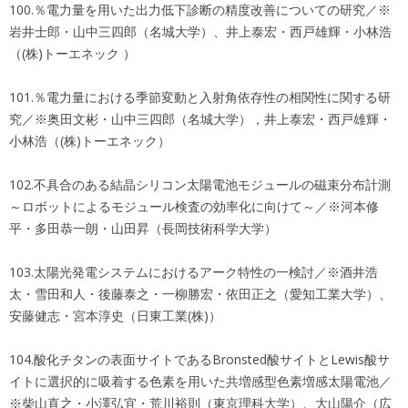
100.％電力量を用いた出力低下診断の精度改善についての研究／※
岩井士郎・山中三四郎（名城大学）、井上泰宏・西戸雄輝・小林浩
（(株)トーエネック ）
101.％電力量における季節変動と入射角依存性の相関性に関する研
究／※奥田文彬・山中三四郎（名城大学），井上泰宏・西戸雄輝・
小林浩（(株)トーエネック）
102.不具合のある結晶シリコン太陽電池モジュールの磁束分布計測
～ロボットによるモジュール検査の効率化に向けて～／※河本修
平・多田恭一朗・山田昇（長岡技術科学大学）
103.太陽光発電システムにおけるアーク特性の一検討／※
酒井浩
太・雪田和人・後藤泰之・一柳勝宏・依田正之（愛知工業大学）、
安藤健志・宮本淳史（日東工業(株)）
104.酸化チタンの表面サイトであるBronsted酸サイトとLewis酸サ
イトに選択的に吸着する色素を用いた共増感型色素増感太陽電池／
※柴山直之・小澤弘宜・荒川裕則（東京理科大学）、大山陽介（広