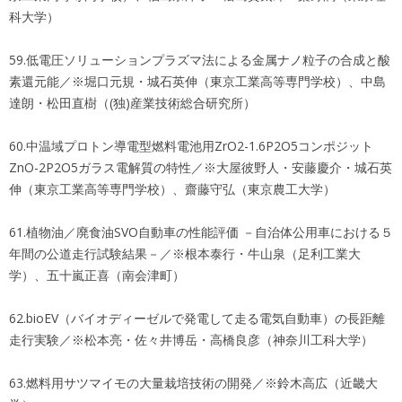
科大学）
59.低電圧ソリューションプラズマ法による金属ナノ粒子の合成と酸
素還元能／※堀口元規・城石英伸（東京工業高等専門学校）、中島
達朗・松田直樹（(独)産業技術総合研究所）
60.中温域プロトン導電型燃料電池用ZrO2-1.6P2O5コンポジット
ZnO-2P2O5ガラス電解質の特性／※大屋彼野人・安藤慶介・城石英
伸（東京工業高等専門学校）、齋藤守弘（東京農工大学）
61.植物油／廃食油SVO自動車の性能評価 －自治体公用車における５
年間の公道走行試験結果－／※根本泰行・牛山泉（足利工業大
学）、五十嵐正喜（南会津町）
62.bioEV（バイオディーゼルで発電して走る電気自動車）の長距離
走行実験／※松本亮・佐々井博岳・高橋良彦（神奈川工科大学）
63.燃料用サツマイモの大量栽培技術の開発／※鈴木高広（近畿大