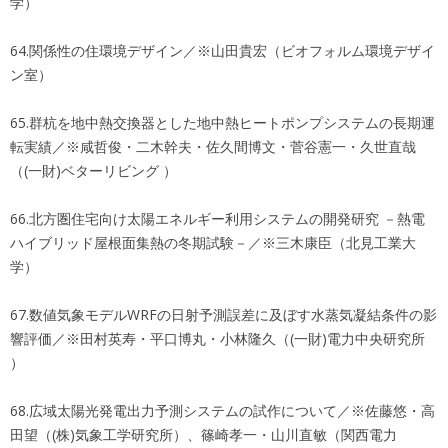
学）
64.関係性の住環境デザイン／※山田貴宏（ビオフォルム環境デザイ
ン室）
65.群杭を地中熱交換器とした地中熱ヒートポンプシステムの長期運
転実績／※咸哲俊・二木幹夫・佐久間博文・菅谷憲一・久世直哉
（(一財)ベターリビング ）
66.北方圏住宅向け太陽エネルギー利用システムの開発研究 －熱電
ハイブリッド屋根面集熱の冬期試験－／※三木康臣（北見工業大
学）
67.数値気象モデルWRFの日射予測誤差に及ぼす水蒸気凝結条件の影
響評価／※田村英寿・平口博丸・小林隆久（(一財)電力中央研究所
）
68.広域太陽光発電出力予測システムの試作について／※佐藤悠・高
田望（(株)気象工学研究所）、篠崎孝一・山川直敏（関西電力