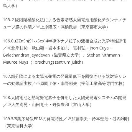
島大学）
105.２段階陽極酸化法による色素増感太陽電池用酸化チタンナノチ
ューブ膜の作製／※上原隆広・高橋政志（東京都市大学）
106.Cu2ZnSn(S1-xSex)4半導体ナノ粒子の液相合成と光学特性評価
／※北岸桂祐・秋山毅・岩本多加志・宮村弘・Jhon Cuya・
Balachandran Jeyadevan（滋賀県立大学）、Stehan Mthmann・
Maurce Nuys（Forschungszentrum Jülich）
107.部分陰による太陽光発電の発電量低下を回復させる陰対策リレ
ーの効果証実験／※原岡了佑・南野郁夫（宇部工業高等専門学校）
108.太陽電池と熱電発電素子を併用した太陽光発電システムの開発
／※大矢嵩晃・山田竜士・丹保豊和（富山大学）
109.3/8葉序疑似FPMの発電特性／※加藤崇夫・鈴本聖治・谷内利明
（東京理科大学）