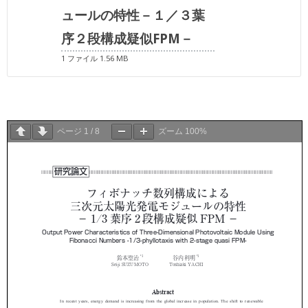
ュールの特性－１／３葉
序２段構成疑似FPM－
1 ファイル
1.56 MB
ページ
1
/
8
ズーム
100%