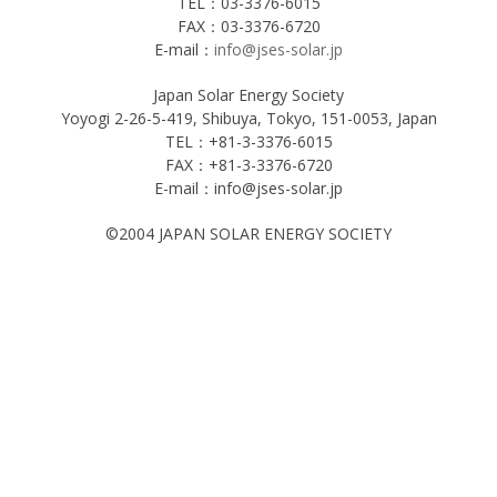
TEL：03-3376-6015
FAX：03-3376-6720
E-mail：
info@jses-solar.jp
Japan Solar Energy Society
Yoyogi 2-26-5-419, Shibuya, Tokyo, 151-0053, Japan
TEL：+81-3-3376-6015
FAX：+81-3-3376-6720
E-mail：info@jses-solar.jp
©2004 JAPAN SOLAR ENERGY SOCIETY