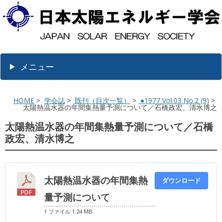
メニュー
HOME
>
学会誌
>
既刊（目次一覧）
>
●1977 Vol.03 No.2 (9)
>
太陽熱温水器の年間集熱量予測について／石橋政宏、清水博之
太陽熱温水器の年間集熱量予測について／石橋
政宏、清水博之
太陽熱温水器の年間集熱
ダウンロード
量予測について
1 ファイル
1.24 MB