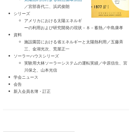
／宮部喜代二、浜武俊朗
シリーズ
アメリカにおける太陽エネルギ
ーの利用および研究開発の現状－８－蓄熱／中島康孝
資料
施設園芸における省エネルギーと太陽熱利用／五藤斉
三、金湖光次、荒屋正一
ソーラーハウスシリーズ
実験用大林ソーラーシステムの運転実績／中原信生、宮
川保之、山本光信
学会ニュース
会告
新入会員名簿・訂正