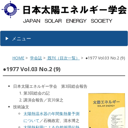
メニュー
HOME
>
学会誌
>
既刊（目次一覧）
> ●1977 Vol.03 No.2 (9)
●1977 Vol.03 No.2 (9)
日本太陽エネルギー学会 第3回総会報告
第3回総会の記
講演会報告／宮川保之
技術論文
太陽熱温水器の年間集熱量予測
について
／石橋政宏、清水博之
太陽熱利用による自然循環伝熱