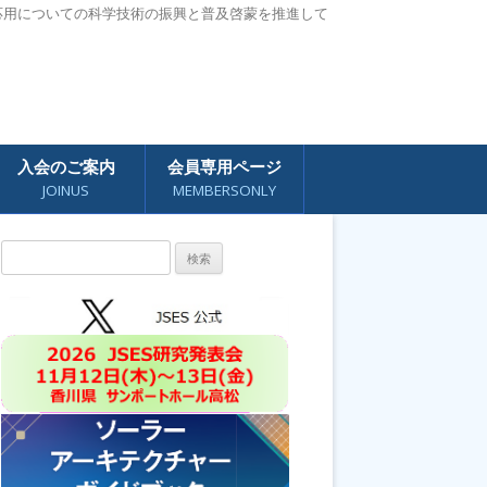
応用についての科学技術の振興と普及啓蒙を推進して
入会のご案内
会員専用ページ
JOINUS
MEMBERSONLY
検
索: