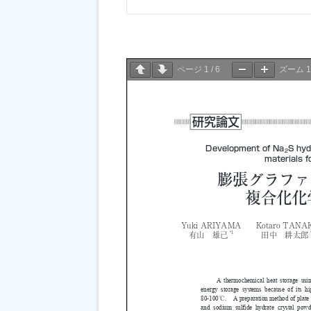
ページ
1
/
6
ズーム