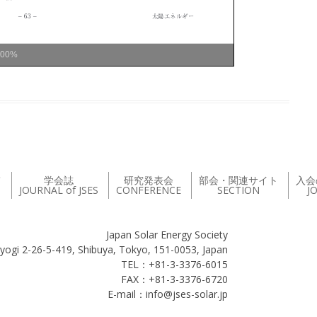
100%
て
学会誌
研究発表会
部会・関連サイト
入会
JOURNAL of JSES
CONFERENCE
SECTION
J
Japan Solar Energy Society
yogi 2-26-5-419, Shibuya, Tokyo, 151-0053, Japan
TEL：+81-3-3376-6015
FAX：+81-3-3376-6720
E-mail：info@jses-solar.jp