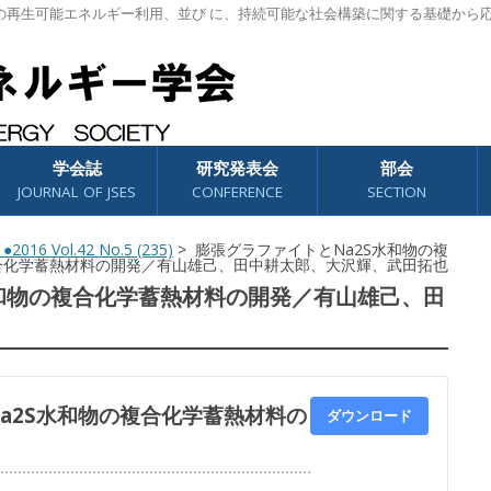
の再生可能エネルギー利用、並び に、持続可能な社会構築に関する基礎から
学会誌
研究発表会
部会
JOURNAL OF JSES
CONFERENCE
SECTION
●2016 Vol.42 No.5 (235)
> 膨張グラファイトとNa2S水和物の複
合化学蓄熱材料の開発／有山雄己、田中耕太郎、大沢輝、武田拓也
水和物の複合化学蓄熱材料の開発／有山雄己、田
a2S水和物の複合化学蓄熱材料の
ダウンロード