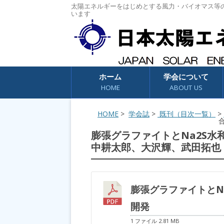
太陽エネルギーをはじめとする風力・バイオマス等
います
コンテンツへスキップ
ホーム
学会について
HOME
ABOUT US
HOME
>
学会誌
>
既刊（目次一覧）
>
膨張グラファイトとNa2S
中耕太郎、大沢輝、武田拓也
膨張グラファイトとN
開発
1 ファイル
2.81 MB