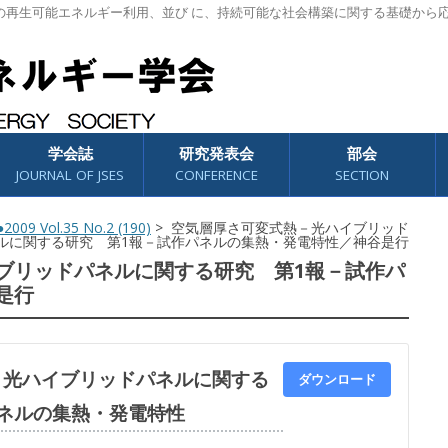
の再生可能エネルギー利用、並び に、持続可能な社会構築に関する基礎から
学会誌
研究発表会
部会
JOURNAL OF JSES
CONFERENCE
SECTION
2009 Vol.35 No.2 (190)
> 空気層厚さ可変式熱－光ハイブリッド
ルに関する研究 第1報－試作パネルの集熱・発電特性／神谷是行
ブリッドパネルに関する研究 第1報－試作パ
是行
－光ハイブリッドパネルに関する
ダウンロード
ネルの集熱・発電特性