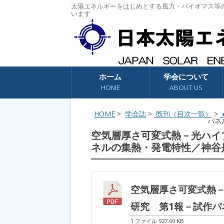
太陽エネルギーをはじめとする風力・バイオマス等
います
コンテンツへスキップ
ホーム
学会について
HOME
ABOUT US
HOME
>
学会誌
>
既刊（目次一覧）
>
●
パネ
空気層厚さ可変式熱－光ハイ
ネルの集熱・発電特性／神谷
空気層厚さ可変式熱
研究 第1報－試作パ
1 ファイル
927.60 KB