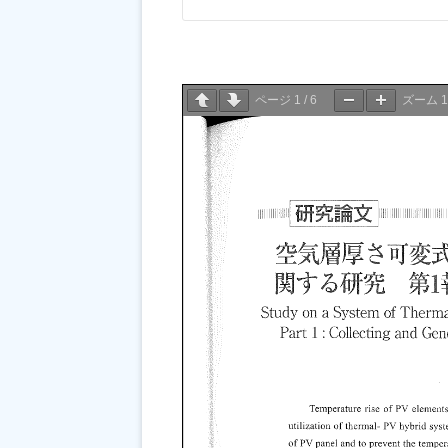
ページ
1
/
6
ズーム