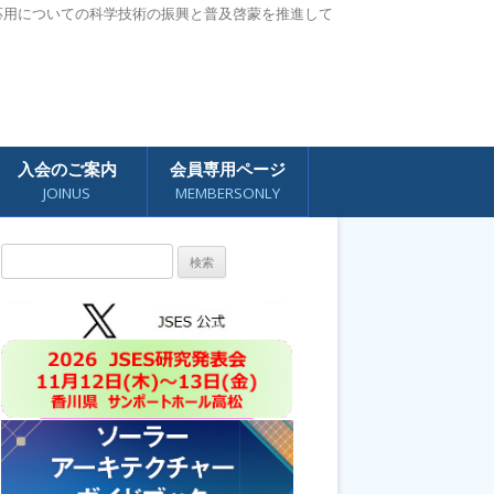
応用についての科学技術の振興と普及啓蒙を推進して
入会のご案内
会員専用ページ
JOINUS
MEMBERSONLY
検
索: