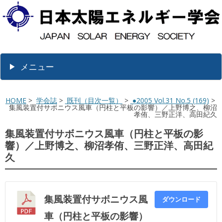
メニュー
HOME
>
学会誌
>
既刊（目次一覧）
>
●2005 Vol.31 No.5 (169)
>
集風装置付サボニウス風車（円柱と平板の影響）／上野博之、柳沼
孝侑、三野正洋、高田紀久
集風装置付サボニウス風車（円柱と平板の影
響）／上野博之、柳沼孝侑、三野正洋、高田紀
久
集風装置付サボニウス風
ダウンロード
車（円柱と平板の影響）