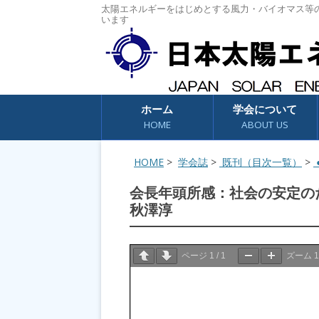
太陽エネルギーをはじめとする風力・バイオマス等
います
コンテンツへスキップ
ホーム
学会について
HOME
ABOUT US
HOME
>
学会誌
>
既刊（目次一覧）
>
●
会長年頭所感：社会の安定の
秋澤淳
ページ
1
/
1
ズーム