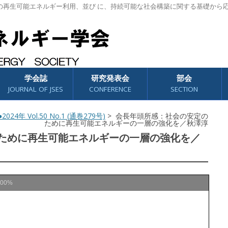
の再生可能エネルギー利用、並び に、持続可能な社会構築に関する基礎から
学会誌
研究発表会
部会
JOURNAL OF JSES
CONFERENCE
SECTION
2024年 Vol.50 No.1 (通巻279号)
> 会長年頭所感：社会の安定の
ために再生可能エネルギーの一層の強化を／秋澤淳
ために再生可能エネルギーの一層の強化を／
100%