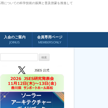
応用についての科学技術の振興と普及啓蒙を推進して
入会のご案内
会員専用ページ
JOINUS
MEMBERSONLY
検
索: