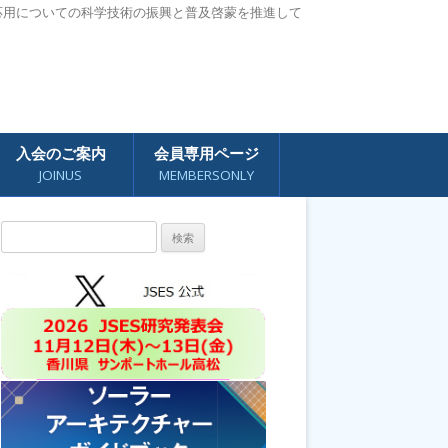
応用についての科学技術の振興と普及啓蒙を推進して
入会のご案内
会員専用ページ
JOINUS
MEMBERSONLY
検
索: