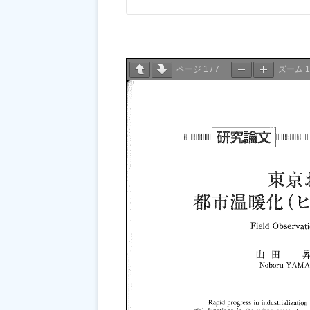
ページ
1
/
7
ズーム