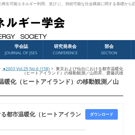
の再生可能エネルギー利用、並び に、持続可能な社会構築に関する基礎から
学会誌
研究発表会
部会
JOURNAL OF JSES
CONFERENCE
SECTION
>
●2003 Vol.29 No.6 (158)
> 東京および仙台における都市温暖化
（ヒートアイランド）の移動観測／山田昇、齋藤武雄
温暖化（ヒートアイランド）の移動観測／山
ける都市温暖化（ヒートアイラン
ダウンロード