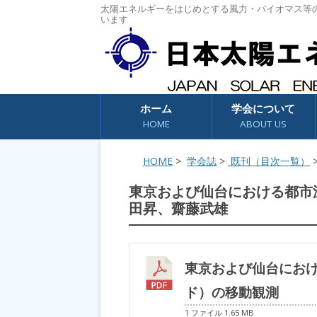
太陽エネルギーをはじめとする風力・バイオマス等
います
コンテンツへスキップ
ホーム
学会について
HOME
ABOUT US
HOME
>
学会誌
>
既刊（目次一覧）
東京および仙台における都市
田昇、齋藤武雄
東京および仙台にお
ド）の移動観測
1 ファイル
1.65 MB