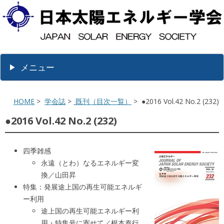
メニュー
HOME
>
学会誌
>
既刊（目次一覧）
> ●2016 Vol.42 No.2 (232)
●2016 Vol.42 No.2 (232)
四季雑感
永遠（とわ）なるエネルギー変
換／山田昇
特集：発展途上国の再生可能エネルギ
ー利用
途上国の再生可能エネルギー利
用・特集号に寄せて／根本泰行