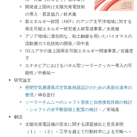
開発途上国向け太陽光発電技術
の導入・普及協力／鈴木薫
新エネルギー財団（NEF）のアジア太平洋地域に対する
再生可能エネルギー研究者人材育成事業／永尾徹
アジア地域に適合的な、粘土触媒を用いたバイオマスの
流動層ガス化技術の開発／田中直
GSユアサの途上国再生可能エネルギー関連事業／佐藤恵
子
エチオピアにおけるパネル型ソーラークッカー導入の可
能性／中條祐一
研究論文
密閉空気層通風式空気集熱器設計のための表面伝達率の
整理
／神谷是行
ソーラーチムニーのシャフト形状と自然換気性能の検討
－シャフトの水平断面積と配置の検討－
／宋城基
解説
太陽光発電設備の安全に関する課題抽出と意見表明
（１）・（２）～工学を越えて行動科学による方略へ～