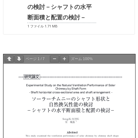
の検討－シャフトの水平
断面積と配置の検討－
1 ファイル
1.71 MB
ページ
1
/
7
ズーム
100%