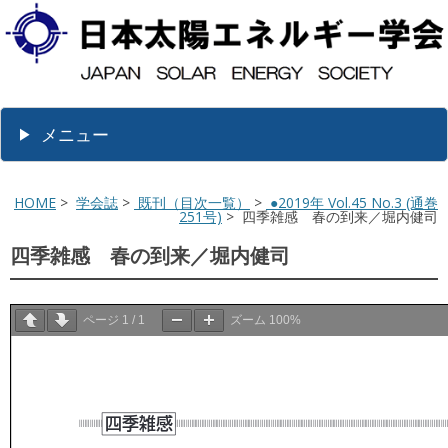
メニュー
HOME
>
学会誌
>
既刊（目次一覧）
>
●2019年 Vol.45 No.3 (通巻
251号)
> 四季雑感 春の到来／堀内健司
四季雑感 春の到来／堀内健司
ページ
1
/
1
ズーム
100%