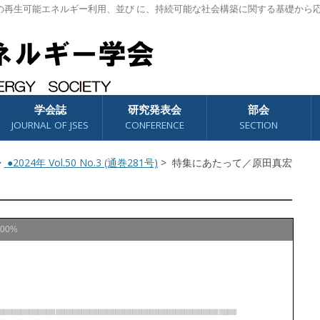
の再生可能エネルギー利用、並び に、持続可能な社会構築に関する基礎から
学会誌
研究発表会
部会
JOURNAL OF JSES
CONFERENCE
SECTION
>
●2024年 Vol.50 No.3 (通巻281号)
> 特集にあたって／原田真宏
100%