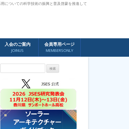
応用についての科学技術の振興と普及啓蒙を推進して
入会のご案内
会員専用ページ
JOINUS
MEMBERSONLY
検
索: