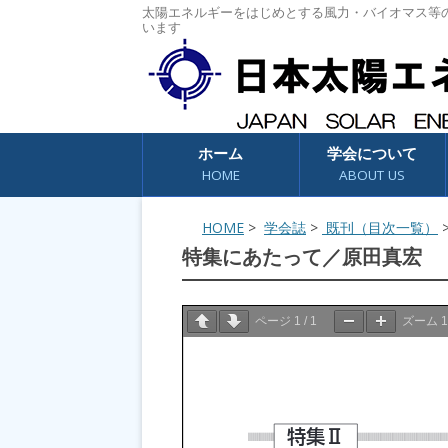
太陽エネルギーをはじめとする風力・バイオマス等
います
コンテンツへスキップ
ホーム
学会について
HOME
ABOUT US
HOME
>
学会誌
>
既刊（目次一覧）
特集にあたって／原田真宏
ページ
1
/
1
ズーム