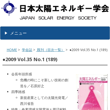
メニュー
HOME
>
学会誌
>
既刊（目次一覧）
> ●2009 Vol.35 No.1 (189)
●2009 Vol.35 No.1 (189)
会長年頭所感
危機の時にこそ新しい技術の創
造を／石原好之
四季雑感
新規産業としての太陽光発電／
西川省吾
特集：色素増感太陽電池と周辺材料