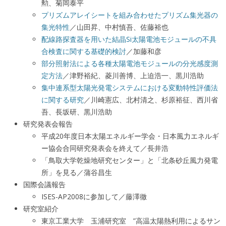
勲、菊岡泰平
プリズムアレイシートを組み合わせたプリズム集光器の
集光特性
／山田昇、中村慎吾、佐藤裕也
配線路探査器を用いた結晶Si太陽電池モジュールの不具
合検査に関する基礎的検討
／加藤和彦
部分照射法による各種太陽電池モジュールの分光感度測
定方法
／津野裕紀、菱川善博、上迫浩一、黒川浩助
集中連系型太陽光発電システムにおける変動特性評価法
に関する研究
／川崎憲広、北村清之、杉原裕征、西川省
吾、長坂研、黒川浩助
研究発表会報告
平成20年度日本太陽エネルギー学会・日本風力エネルギ
ー協会合同研究発表会を終えて／長井浩
「鳥取大学乾燥地研究センター」と「北条砂丘風力発電
所」を見る／蒲谷昌生
国際会議報告
ISES-AP2008に参加して／藤澤徹
研究室紹介
東京工業大学 玉浦研究室 ”高温太陽熱利用によるサン