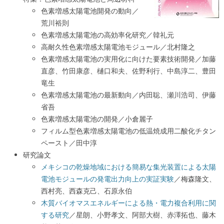
色素増感太陽電池開発の動向／
荒川裕則
色素増感太陽電池の高効率化研究／韓礼元
高耐久性色素増感太陽電池モジュール／北村隆之
色素増感太陽電池の実用化に向けた要素技術開発／加藤
直彦、竹田康彦、樋口和夫、佐野利行、中島淳二、豊田
竜生
色素増感太陽電池の最新動向／内田聡、瀬川浩司、伊藤
省吾
色素増感太陽電池の開発／小倉麗子
フィルム型色素増感太陽電池の低温焼成用二酸化チタン
ペースト／田中淳
研究論文
メキシコの乾燥地域における簡易な集光装置による太陽
電池モジュールの発電出力向上の実証実験
／梅森隆文、
西村亮、西森克己、石原永伯
木質バイオマスエネルギーによる熱・電力複合利用に関
する研究
／星朗、小野孝文、阿部大樹、赤澤拓也、藤木