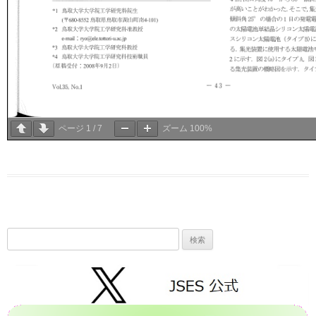
ページ
1
/
7
ズーム
100%
検
索: