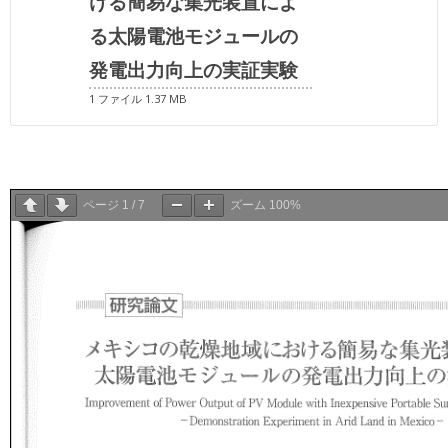
ける簡易な集光装置によ
る太陽電池モジュールの
発電出力向上の実証実験
1 ファイル
1.37 MB
ページ
1
/
7
ズーム
100%