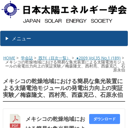
メニュー
HOME
>
学会誌
>
既刊（目次一覧）
>
●2009 Vol.35 No.1 (189)
>
メキシコの乾燥地域における簡易な集光装置による太陽電池モジュ
ールの発電出力向上の実証実験／梅森隆文、西村亮、西森克己、石
原永伯
メキシコの乾燥地域における簡易な集光装置に
よる太陽電池モジュールの発電出力向上の実証
実験／梅森隆文、西村亮、西森克己、石原永伯
メキシコの乾燥地域にお
ダウンロード