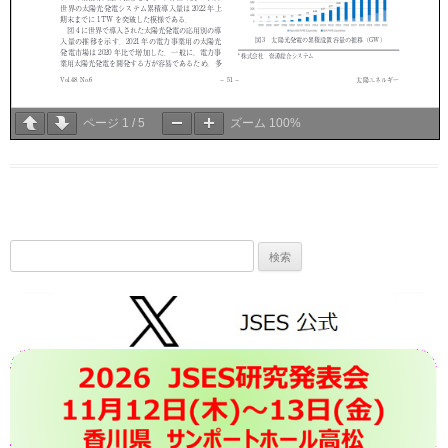
ページ
1
/
5
ズーム
100%
検
索: