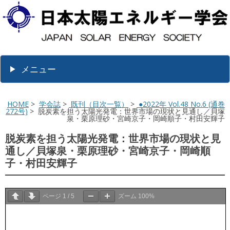
メニュー
HOME
>
学会誌
>
既刊（目次一覧）
>
●2022年 Vol.48 No.6 (通巻
272号)
> 脱炭素を担う太陽光発電：世界市場の現状と見通し／貝塚
泉・栗原理砂・宮崎京子・岡崎順子・村田安輝子
脱炭素を担う太陽光発電：世界市場の現状と見
通し／貝塚泉・栗原理砂・宮崎京子・岡崎順
子・村田安輝子
ページ
1
/
5
ズーム
100%