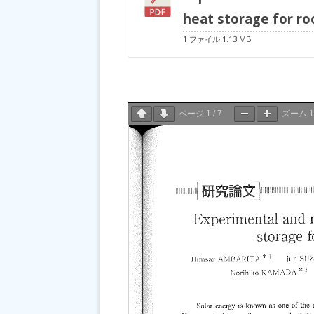
heat storage for r
1 ファイル
1.13 MB
ページ
1
/
7
ズーム