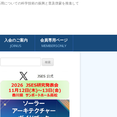
応用についての科学技術の振興と普及啓蒙を推進して
入会のご案内
会員専用ページ
JOINUS
MEMBERSONLY
検
索: