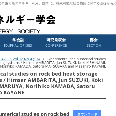
の再生可能エネルギー利用、並び に、持続可能な社会構築に関する基礎から
学会誌
研究発表会
部会
JOURNAL OF JSES
CONFERENCE
SECTION
>
●2006 Vol.32 No.4 (174)
> Experimental and numerical studies
ting systems / Himsar AMBARITA, Jun SUZUKI, Koki KISHINAMI,
Norihiko KAMADA, Satoru MATSUSAKA and Masahiro KAYANE
al studies on rock bed heat storage
 / Himsar AMBARITA, Jun SUZUKI, Koki
IMARUYA, Norihiko KAMADA, Satoru
o KAYANE
umerical studies on rock bed
ダウンロード