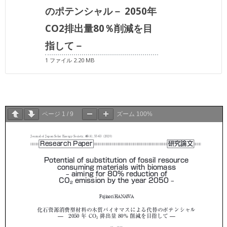
のポテンシャル－ 2050年
CO2排出量80％削減を目
指して－
1 ファイル
2.20 MB
ページ
1
/
9
ズーム
100%