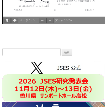
ページ
1
/
5
ズーム
100%
検
索: