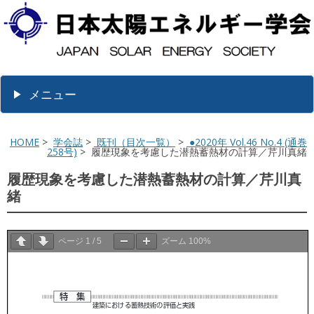
メニュー
HOME
>
学会誌
>
既刊（目次一覧）
>
●2020年 Vol.46 No.4 (通巻
258号)
> 履歴現象を考慮した潜熱蓄熱材の計算／芹川真緒
履歴現象を考慮した潜熱蓄熱材の計算／芹川真
緒
ページ
1
/
5
ズーム
100%