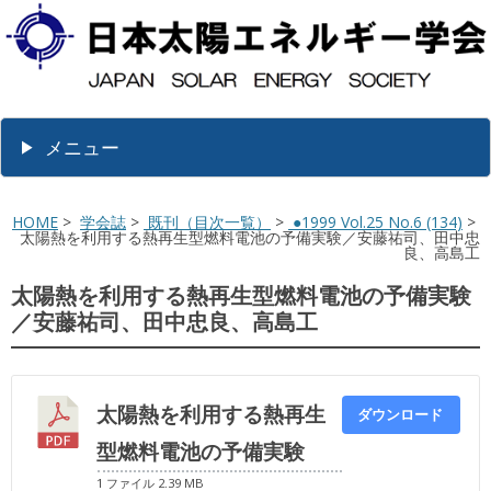
メニュー
HOME
>
学会誌
>
既刊（目次一覧）
>
●1999 Vol.25 No.6 (134)
>
太陽熱を利用する熱再生型燃料電池の予備実験／安藤祐司、田中忠
良、高島工
太陽熱を利用する熱再生型燃料電池の予備実験
／安藤祐司、田中忠良、高島工
太陽熱を利用する熱再生
ダウンロード
型燃料電池の予備実験
1 ファイル
2.39 MB