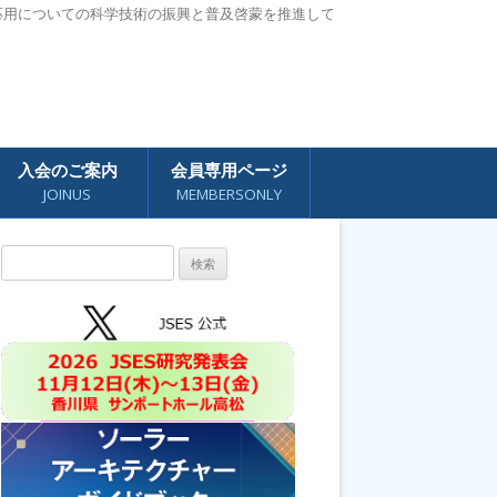
応用についての科学技術の振興と普及啓蒙を推進して
入会のご案内
会員専用ページ
JOINUS
MEMBERSONLY
検
索: