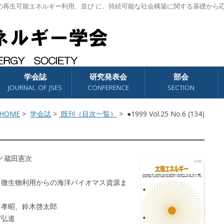
の再生可能エネルギー利用、並び に、持続可能な社会構築に関する基礎から
学会誌
研究発表会
部会
JOURNAL OF JSES
CONFERENCE
SECTION
HOME
>
学会誌
>
既刊（目次一覧）
> ●1999 Vol.25 No.6 (134)
／蔵田憲次
－微生物利用からの海洋バイオマス資源ま
川孝昭、鈴木啓太郎
宮弘道