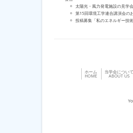
太陽光・風力発電施設の見学
第15回環境工学連合講演会の
投稿募集「私のエネルギー技
ホーム
当学会につい
HOME
ABOUT US
Yo