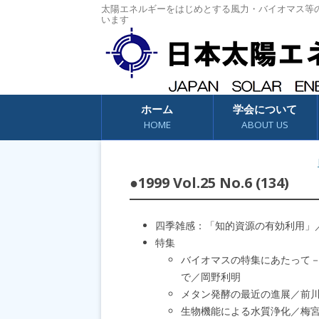
太陽エネルギーをはじめとする風力・バイオマス等
います
コンテンツへスキップ
ホーム
学会について
HOME
ABOUT US
●1999 Vol.25 No.6 (134)
四季雑感：「知的資源の有効利用」
特集
バイオマスの特集にあたって
で／岡野利明
メタン発酵の最近の進展／前
生物機能による水質浄化／梅