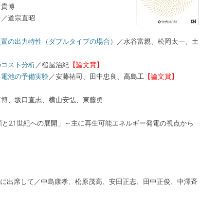
川貴博
ー／道宗直昭
装置の出力特性（ダブルタイプの場合）
／水谷富親、松岡太一、土
のコスト分析
／槌屋治紀
【論文賞】
料電池の予備実験
／安藤祐司、田中忠良、高島工
【論文賞】
淳博、坂口直志、横山安弘、東藤勇
顧と21世紀への展開」～主に再生可能エネルギー発電の視点から
ld Congressに出席して／中島康孝、松原茂高、安田正志、田中正俊、中澤斉