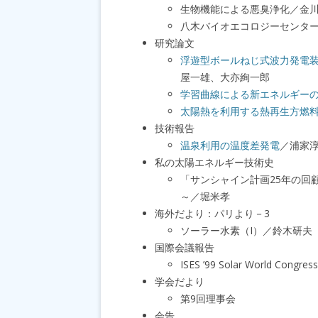
生物機能による悪臭浄化／金
八木バイオエコロジーセンタ
研究論文
浮遊型ボールねじ式波力発電
屋一雄、大亦絢一郎
学習曲線による新エネルギー
太陽熱を利用する熱再生方燃
技術報告
温泉利用の温度差発電
／浦家
私の太陽エネルギー技術史
「サンシャイン計画25年の回
～／堀米孝
海外だより：パリより－3
ソーラー水素（I）／鈴木研夫
国際会議報告
ISES ’99 Solar Wor
学会だより
第9回理事会
会告