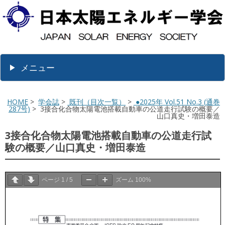
メニュー
HOME
>
学会誌
>
既刊（目次一覧）
>
●2025年 Vol.51 No.3 (通巻
287号)
> 3接合化合物太陽電池搭載自動車の公道走行試験の概要／
山口真史・増田泰造
3接合化合物太陽電池搭載自動車の公道走行試
験の概要／山口真史・増田泰造
ページ
1
/
5
ズーム
100%