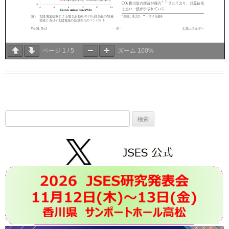
ページ
1
/
5
ズーム
100%
検
索: