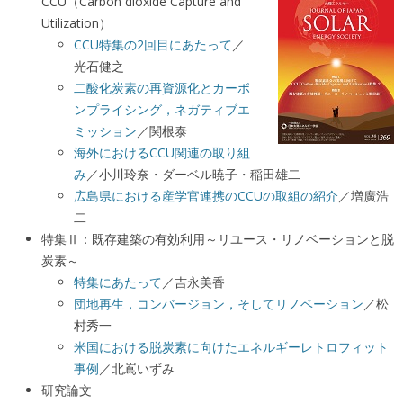
CCU（Carbon dioxide Capture and
Utilization）
CCU特集の2回目にあたって
／
光石健之
二酸化炭素の再資源化とカーボ
ンプライシング，ネガティブエ
ミッション
／関根泰
海外におけるCCU関連の取り組
み
／小川玲奈・ダーベル暁子・稲田雄二
広島県における産学官連携のCCUの取組の紹介
／増廣浩
二
特集Ⅱ：既存建築の有効利用～リユース・リノベーションと脱
炭素～
特集にあたって
／吉永美香
団地再生，コンバージョン，そしてリノベーション
／松
村秀一
米国における脱炭素に向けたエネルギーレトロフィット
事例
／北嶌いずみ
研究論文