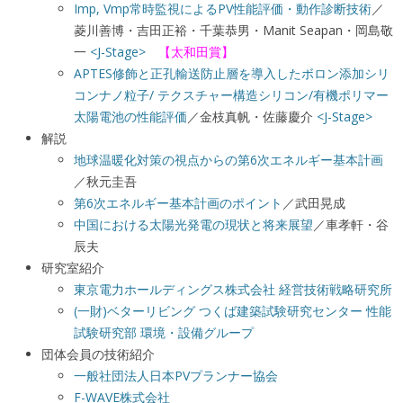
Imp, Vmp常時監視によるPV性能評価・動作診断技術
／
菱川善博・吉田正裕・千葉恭男・Manit Seapan・岡島敬
一
<J-Stage>
【太和田賞】
APTES修飾と正孔輸送防止層を導入したボロン添加シリ
コンナノ粒子/ テクスチャー構造シリコン/有機ポリマー
太陽電池の性能評価
／金枝真帆・佐藤慶介
<J-Stage>
解説
地球温暖化対策の視点からの第6次エネルギー基本計画
／秋元圭吾
第6次エネルギー基本計画のポイント
／武田晃成
中国における太陽光発電の現状と将来展望
／車孝軒・谷
辰夫
研究室紹介
東京電力ホールディングス株式会社 経営技術戦略研究所
(一財)ベターリビング つくば建築試験研究センター 性能
試験研究部 環境・設備グループ
団体会員の技術紹介
一般社団法人日本PVプランナー協会
F-WAVE株式会社