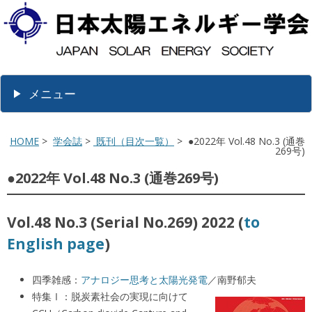
メニュー
HOME
>
学会誌
>
既刊（目次一覧）
> ●2022年 Vol.48 No.3 (通巻
269号)
●2022年 Vol.48 No.3 (通巻269号)
Vol.48 No.3 (Serial No.269) 2022 (
to
English page
)
四季雑感：
アナロジー思考と太陽光発電
／南野郁夫
特集Ⅰ：脱炭素社会の実現に向けて