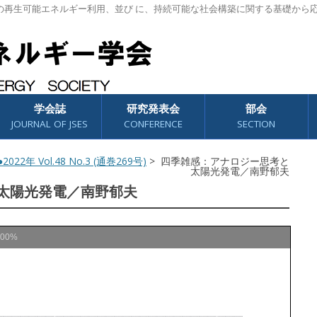
の再生可能エネルギー利用、並び に、持続可能な社会構築に関する基礎から
学会誌
研究発表会
部会
JOURNAL OF JSES
CONFERENCE
SECTION
2022年 Vol.48 No.3 (通巻269号)
> 四季雑感：アナロジー思考と
太陽光発電／南野郁夫
太陽光発電／南野郁夫
100%