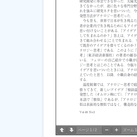
ページ
1
/
2
ズーム