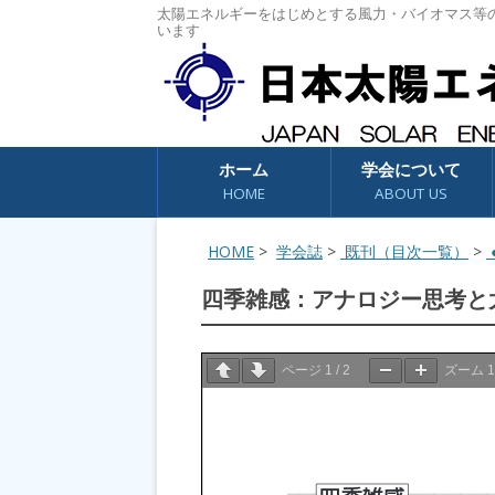
太陽エネルギーをはじめとする風力・バイオマス等
います
コンテンツへスキップ
ホーム
学会について
HOME
ABOUT US
HOME
>
学会誌
>
既刊（目次一覧）
>
●
四季雑感：アナロジー思考と
ページ
1
/
2
ズーム