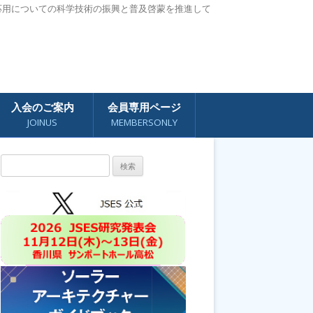
応用についての科学技術の振興と普及啓蒙を推進して
入会のご案内
会員専用ページ
JOINUS
MEMBERSONLY
検
索: