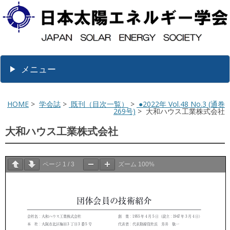
メニュー
HOME
>
学会誌
>
既刊（目次一覧）
>
●2022年 Vol.48 No.3 (通巻
269号)
> 大和ハウス工業株式会社
大和ハウス工業株式会社
ページ
1
/
3
ズーム
100%