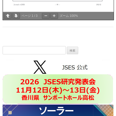
ページ
1
/
3
ズーム
100%
検
索: