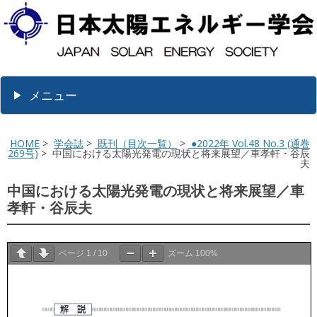
メニュー
HOME
>
学会誌
>
既刊（目次一覧）
>
●2022年 Vol.48 No.3 (通巻
269号)
> 中国における太陽光発電の現状と将来展望／車孝軒・谷辰
夫
中国における太陽光発電の現状と将来展望／車
孝軒・谷辰夫
ページ
1
/
10
ズーム
100%