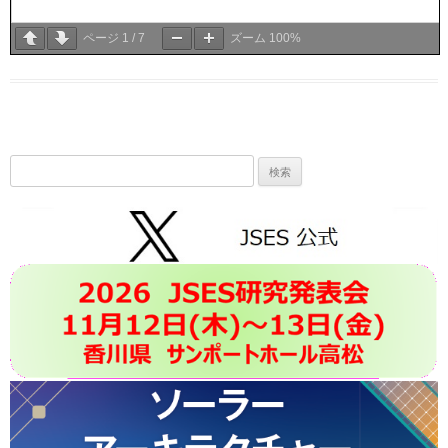
ページ
1
/
7
ズーム
100%
検
索: