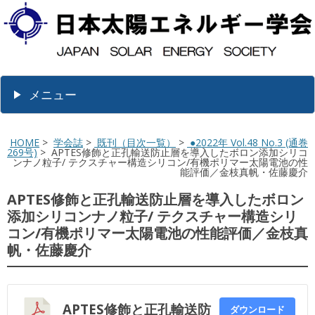
メニュー
HOME
>
学会誌
>
既刊（目次一覧）
>
●2022年 Vol.48 No.3 (通巻
269号)
> APTES修飾と正孔輸送防止層を導入したボロン添加シリコ
ンナノ粒子/ テクスチャー構造シリコン/有機ポリマー太陽電池の性
能評価／金枝真帆・佐藤慶介
APTES修飾と正孔輸送防止層を導入したボロン
添加シリコンナノ粒子/ テクスチャー構造シリ
コン/有機ポリマー太陽電池の性能評価／金枝真
帆・佐藤慶介
APTES修飾と正孔輸送防
ダウンロード