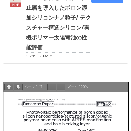
止層を導入したボロン添
加シリコンナノ粒子/ テク
スチャー構造シリコン/有
機ポリマー太陽電池の性
能評価
1 ファイル
1.64 MB
ページ
1
/
7
ズーム
100%