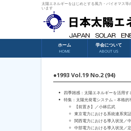
太陽エネルギーをはじめとする風力・バイオマス等
います
コンテンツへスキップ
ホーム
学会について
HOME
ABOUT US
●1993 Vol.19 No.2 (94)
四季雑感：太陽エネルギーを活用す
特集：太陽光発電システム－本格的
【前置き】／小林広武
東京電力における系統連系実
関西電力における導入状況／
中部電力における導入状況／