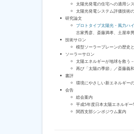
太陽光発電の住宅への適用シ
太陽光発電システム評価技術
研究論文
プロトタイプ太陽光・風力ハ
古家秀彦、斎藤満孝、土屋幸
技術サロン
模型ソーラープレーンの歴史
ソーラーサロン
太陽エネルギーが地球を救う
再び「太陽の季節」／斎藤義
書評
環境にやさしい新エネルギー
会告
総会案内
平成5年度日本太陽エネルギ
関西支部シンポジウム案内