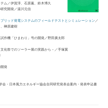
ステム／伊賀淳、石原薫、鈴木博久
の研究開発／湯川元信
イブリッド発電システムのフィールドテストとシミュレーション
／
男、榊原建樹
と試作機「ひまわり」号の開発／野田廣太郎
－文化祭でのソーラー展の実践から－／手塚翼
和
の開発
ー学会・日本風力エネルギー協会合同研究発表会案内・発表申込書