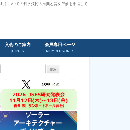
応用についての科学技術の振興と普及啓蒙を推進して
入会のご案内
会員専用ページ
JOINUS
MEMBERSONLY
検
索: