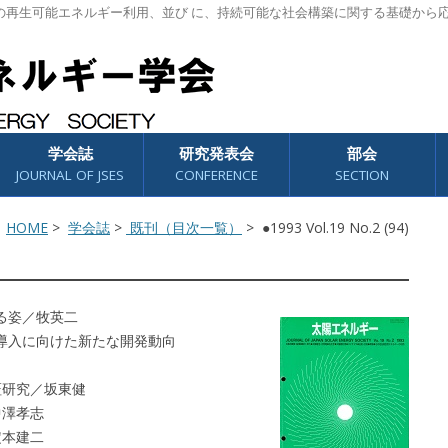
の再生可能エネルギー利用、並び に、持続可能な社会構築に関する基礎から
学会誌
研究発表会
部会
JOURNAL OF JSES
CONFERENCE
SECTION
HOME
>
学会誌
>
既刊（目次一覧）
> ●1993 Vol.19 No.2 (94)
る姿／牧英二
導入に向けた新たな開発動向
証研究／坂東健
中澤孝志
定本建二