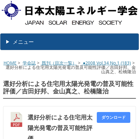
メニュー
HOME
>
学会誌
>
既刊（目次一覧）
>
●2008 Vol.34 No.1 (183)
>
選好分析による住宅用太陽光発電の普及可能性評価／吉田好邦、金
山真之、松橋隆治
選好分析による住宅用太陽光発電の普及可能性
評価／吉田好邦、金山真之、松橋隆治
選好分析による住宅用太
ダウンロード
陽光発電の普及可能性評
価