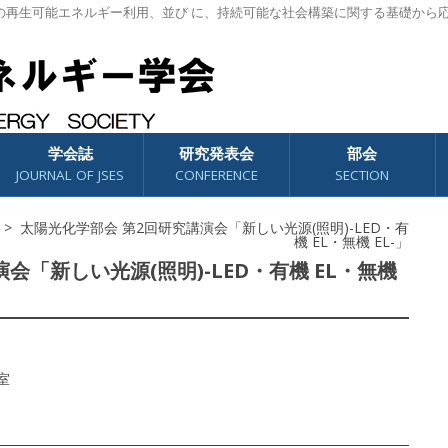
の再生可能エネルギー利用、並び に、持続可能な社会構築に関する基礎から
学会誌
研究発表会
部会
JOURNAL OF JSES
CONFERENCE
SECTION
> 太陽光化学部会 第2回研究講演会「新しい光源(照明)-LED・有
機 EL・無機 EL-」
会「新しい光源(照明)-LED・有機 EL・無機
室