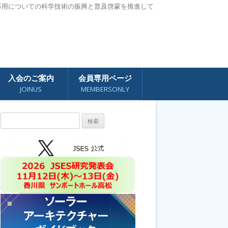
応用についての科学技術の振興と普及啓蒙を推進して
入会のご案内
会員専用ページ
JOINUS
MEMBERSONLY
検
索: