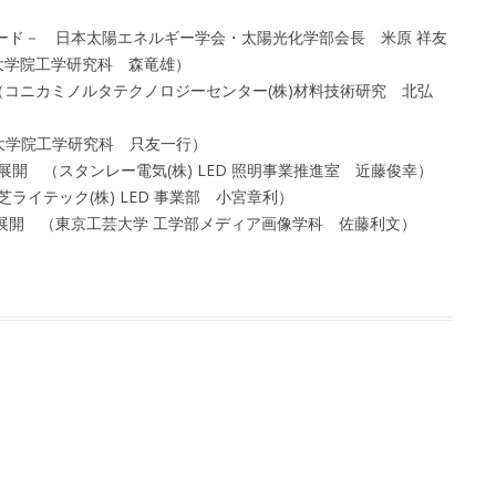
ード－ 日本太陽エネルギー学会・太陽光化学部会長 米原 祥友
学大学院工学研究科 森竜雄）
 （コニカミノルタテクノロジーセンター(株)材料技術研究 北弘
学大学院工学研究科 只友一行）
展開 （スタンレー電気(株) LED 照明事業推進室 近藤俊幸）
ライテック(株) LED 事業部 小宮章利）
展開 （東京工芸大学 工学部メディア画像学科 佐藤利文）