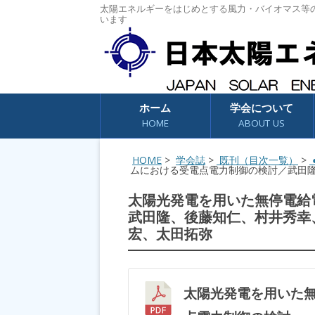
太陽エネルギーをはじめとする風力・バイオマス等
います
コンテンツへスキップ
ホーム
学会について
HOME
ABOUT US
HOME
>
学会誌
>
既刊（目次一覧）
>
●
ムにおける受電点電力制御の検討／武田
太陽光発電を用いた無停電給
武田隆、後藤知仁、村井秀幸
宏、太田拓弥
太陽光発電を用いた