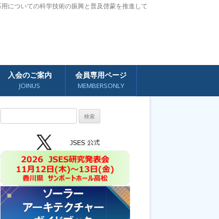
応用についての科学技術の振興と普及啓蒙を推進して
入会のご案内
会員専用ページ
JOINUS
MEMBERSONLY
検
索: