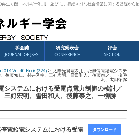
の再生可能エネルギー利用、並び に、持続可能な社会構築に関する基礎から
学会誌
研究発表会
部会
JOURNAL OF JSES
CONFERENCE
SECTION
2014 Vol.40 No.6 (224)
> 太陽光発電を用いた無停電給電システ
隆、後藤知仁、村井秀幸、三好宏明、雪田和人、後藤泰之、一柳勝
宏、太田拓弥
電システムにおける受電点電力制御の検討／
、三好宏明、雪田和人、後藤泰之、一柳勝
無停電給電システムにおける受電
ダウンロード