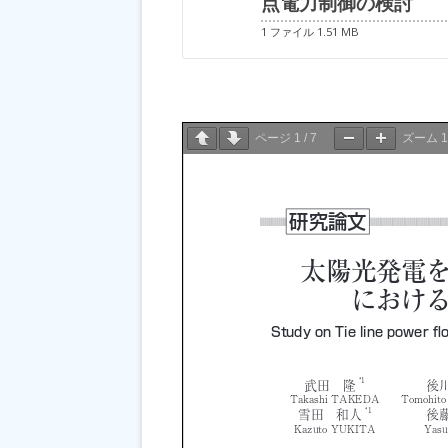
点電力制御の検討
1 ファイル
1.51 MB
ページ
1
/
7
ズーム