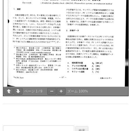
ページ
1
/
9
ズーム
100%
検