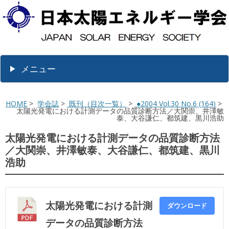
メニュー
HOME
>
学会誌
>
既刊（目次一覧）
>
●2004 Vol.30 No.6 (164)
>
太陽光発電における計測データの品質診断方法／大関崇、井澤敏
泰、大谷謙仁、都筑建、黒川浩助
太陽光発電における計測データの品質診断方法
／大関崇、井澤敏泰、大谷謙仁、都筑建、黒川
浩助
太陽光発電における計測
ダウンロード
データの品質診断方法