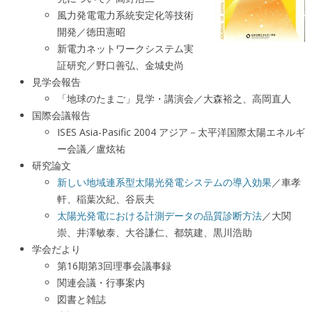
風力発電電力系統安定化等技術
開発／徳田憲昭
新電力ネットワークシステム実
証研究／野口善弘、金城史尚
見学会報告
「地球のたまご」見学・講演会／大森裕之、高岡直人
国際会議報告
ISES Asia-Pasific 2004 アジア－太平洋国際太陽エネルギ
ー会議／盧炫祐
研究論文
新しい地域連系型太陽光発電システムの導入効果
／車孝
軒、稲葉次紀、谷辰夫
太陽光発電における計測データの品質診断方法
／大関
崇、井澤敏泰、大谷謙仁、都筑建、黒川浩助
学会だより
第16期第3回理事会議事録
関連会議・行事案内
図書と雑誌