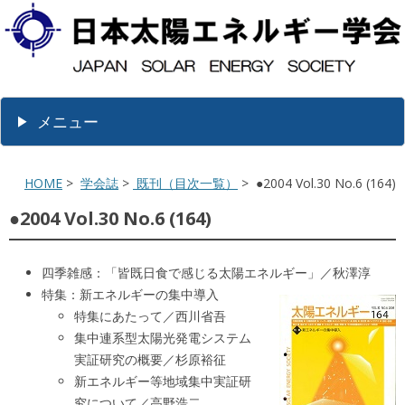
メニュー
HOME
>
学会誌
>
既刊（目次一覧）
> ●2004 Vol.30 No.6 (164)
●2004 Vol.30 No.6 (164)
四季雑感：「皆既日食で感じる太陽エネルギー」／秋澤淳
特集：新エネルギーの集中導入
特集にあたって／西川省吾
集中連系型太陽光発電システム
実証研究の概要／杉原裕征
新エネルギー等地域集中実証研
究について／高野浩二