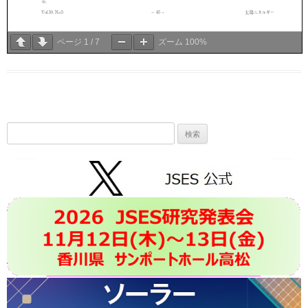
ページ
1
/
7
ズーム
100%
検
索: