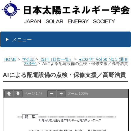
メニュー
HOME
>
学会誌
>
既刊（目次一覧）
>
●2024年 Vol.50 No.5 (通巻
283号)
> AIによる配電設備の点検・保修支援／高野浩貴
AIによる配電設備の点検・保修支援／高野浩貴
ページ
1
/
7
ズーム
100%