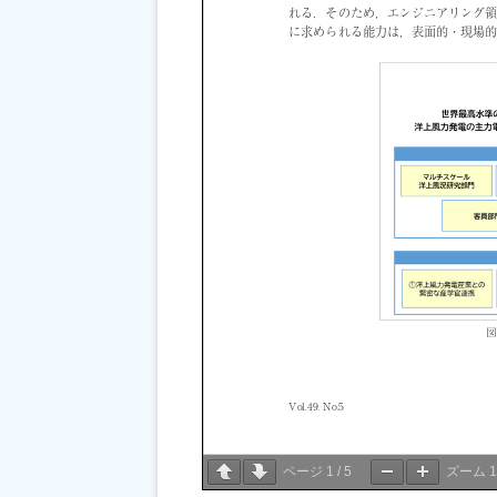
ページ
1
/
5
ズーム