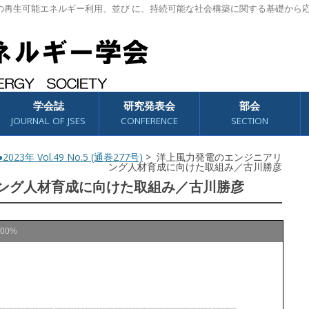
の再生可能エネルギー利用、並び に、持続可能な社会構築に関する基礎から
学会誌
研究発表会
部会
JOURNAL OF JSES
CONFERENCE
SECTION
2023年 Vol.49 No.5 (通巻277号)
> 洋上風力発電のエンジニアリ
ング人材育成に向けた取組み／古川勝彦
ング人材育成に向けた取組み／古川勝彦
100%