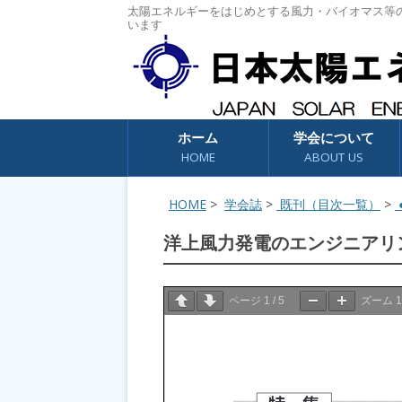
太陽エネルギーをはじめとする風力・バイオマス等
います
コンテンツへスキップ
ホーム
学会について
HOME
ABOUT US
HOME
>
学会誌
>
既刊（目次一覧）
>
●
洋上風力発電のエンジニアリ
ページ
1
/
5
ズーム