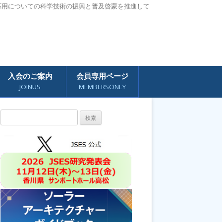
応用についての科学技術の振興と普及啓蒙を推進して
入会のご案内
会員専用ページ
JOINUS
MEMBERSONLY
検
索: