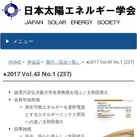
メニュー
HOME
>
学会誌
>
既刊（目次一覧）
> ●2017 Vol.43 No.1 (237)
●2017 Vol.43 No.1 (237)
故濱川圭弘大阪大学名誉教授を偲ぶ／太和田善久
会長年頭所感
再生可能エネルギーを基幹電源
とするエネルギーミックス実現
への道／太和田善久
四季雑感
安全、安心な暮らし／吉田篤正