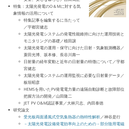
特集：太陽光発電のO＆Mに対する気
象情報の活用について
特集記事を編集するに当たって
／宇都宮健志
太陽光発電システムの発電性能維持に向けた運用技術と
モニタリングの基礎／植田譲
太陽光発電の運用・保守に向けた日射・気象観測機器／
蓑田光博、坂本修、長谷川壽一
日射量の経年変動と近年の日射量の特徴について／宇都
宮健志
太陽光発電システムの運用監視に必要な日射量データ／
板垣昭彦
HEMSを用いたPV発電電力量の遠隔自動診断と故障部位
把握方法の開発／山田隆二
JET PV O&M認証事業／大林只志、内田泰徳
研究論文
受光板両面通風式空気集熱器の熱特性解析
／神谷是行
－太陽光発電設備発電効率向上のための－部分陰用電磁