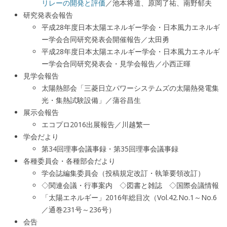
リレーの開発と評価
／池本将道、原岡了祐、南野郁夫
研究発表会報告
平成28年度日本太陽エネルギー学会・日本風力エネルギ
ー学会合同研究発表会開催報告／太田勇
平成28年度日本太陽エネルギー学会・日本風力エネルギ
ー学会合同研究発表会
・見学会報告／小西正暉
見学会報告
太陽熱部会「三菱日立パワーシステムズの太陽熱発電集
光・集熱試験設備」／蒲谷昌生
展示会報告
エコプロ2016出展報告／川越繁一
学会だより
第34回理事会議事録・第35回理事会議事録
各種委員会・各種部会だより
学会誌編集委員会（投稿規定改訂・執筆要領改訂）
◇関連会議・行事案内 ◇図書と雑誌 ◇国際会議情報
「太陽エネルギー」2016年総目次（Vol.42.No.1～No.6
／通巻231号～236号）
会告