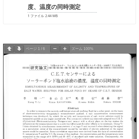
度、温度の同時測定
1 ファイル
2.44 MB
ページ
1
/
6
ズーム
100%