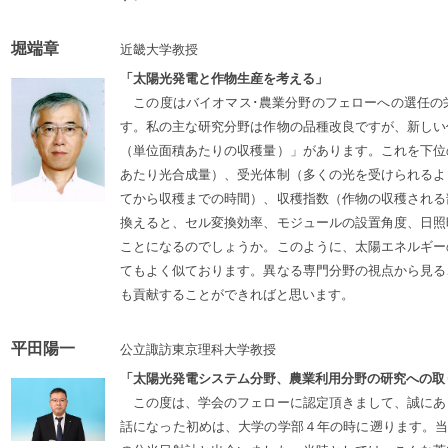
堀端章
近畿大学教授
「太陽光発電と作物生産を考える」
この度はバイオマス･農業分野のフェローへの選任の
す。私の主な研究分野は作物の品種改良ですが、新しい
（単位面積あたりの収穫量）」があります。これを下位
あたり光合成量）、受光体制（多くの光を受けられるよ
てから収穫までの時間）、収穫指数（作物の収穫される
換えると、セル変換効率、モジュールの設置角度、日照
ことになるのでしょうか。このように、太陽エネルギー
てもよく似ております。異なる専門分野の視点から見る
も貢献することができればと思います。
平田陽一
公立諏訪東京理科大学教授
「太陽光発電システム分野、農業利用分野の研究への取
この度は、学会のフェローに認定頂きまして、誠にあ
話になった初めは、大学の学部４年の時に遡ります。当