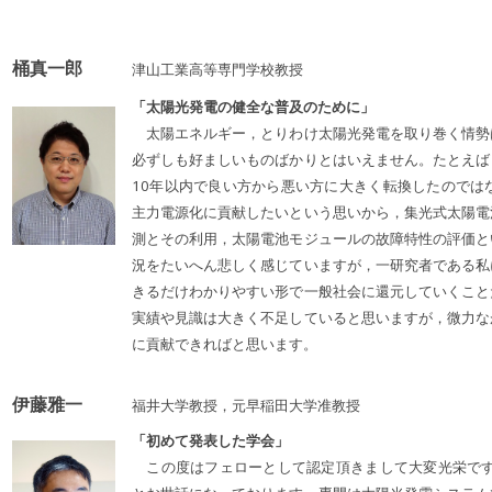
桶真一郎
津山工業高等専門学校教授
「太陽光発電の健全な普及のために」
太陽エネルギー，とりわけ太陽光発電を取り巻く情勢
必ずしも好ましいものばかりとはいえません。たとえば
10年以内で良い方から悪い方に大きく転換したのでは
主力電源化に貢献したいという思いから，集光式太陽電
測とその利用，太陽電池モジュールの故障特性の評価と
況をたいへん悲しく感じていますが，一研究者である私
きるだけわかりやすい形で一般社会に還元していくこと
実績や見識は大きく不足していると思いますが，微力な
に貢献できればと思います。
伊藤雅一
福井大学教授，元早稲田大学准教授
「初めて発表した学会」
この度はフェローとして認定頂きまして大変光栄です