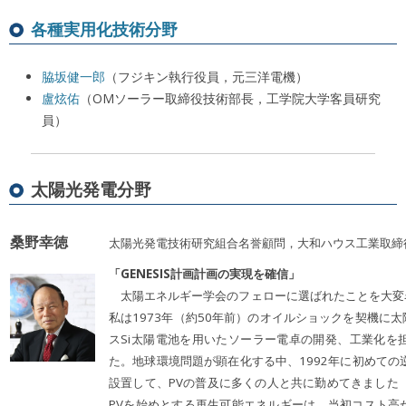
各種実用化技術分野
脇坂健一郎
（フジキン執行役員，元三洋電機）
盧炫佑
（OMソーラー取締役技術部長，工学院大学客員研究
員）
太陽光発電分野
桑野幸徳
太陽光発電技術研究組合名誉顧問，大和ハウス工業取締
「GENESIS計画計画の実現を確信」
太陽エネルギー学会のフェローに選ばれたことを大変
私は1973年（約50年前）のオイルショックを契機に
スSi太陽電池を用いたソーラー電卓の開発、工業化を
た。地球環境問題が顕在化する中、1992年に初めての
設置して、PVの普及に多くの人と共に勤めてきました
PVを始めとする再生可能エネルギーは、当初コスト高