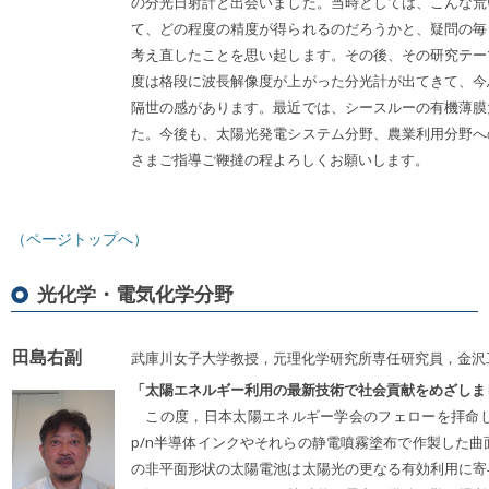
の分光日射計と出会いました。当時としては、こんな荒
て、どの程度の精度が得られるのだろうかと、疑問の毎
考え直したことを思い起します。その後、その研究テー
度は格段に波長解像度が上がった分光計が出てきて、今
隔世の感があります。最近では、シースルーの有機薄膜
た。今後も、太陽光発電システム分野、農業利用分野へ
さまご指導ご鞭撻の程よろしくお願いします。
（ページトップへ）
光化学・電気化学分野
田島右副
武庫川女子大学教授，元理化学研究所専任研究員，金沢
「太陽エネルギー利用の最新技術で社会貢献をめざしま
この度，日本太陽エネルギー学会のフェローを拝命し
p/n半導体インクやそれらの静電噴霧塗布で作製した曲
の非平面形状の太陽電池は太陽光の更なる有効利用に寄