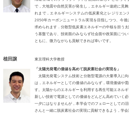
で，大地震や自然災害が発生し，エネルギー途絶に見舞
れまで，エネルギーシステムの低炭素化とレジリエン
2050年カーボンニュートラル実現を目指しつつ、今
求められます．分散型低炭素エネルギーの中核を担う太
う基盤であり、技術面のみならず社会面や政策面につい
ともに、微力ながらも貢献できれば幸いです。
植田譲
東京理科大学教授
「太陽光発電の価値を高めて脱炭素社会の実現を」
太陽光発電システム技術と分散型電源の大量導入に向
は，エネルギーとしての価値のみならず，環境価値や需
す。太陽からのエネルギーを利用する再生可能エネルギ
新しい技術で電源としての価値をどんどん高めていく必
一夕にはなりませんが，本学会でのフェローとしての活
さんと一緒に脱炭素社会の実現に貢献できるよう，学会