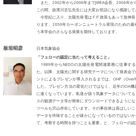
また、2002年から2006年までJWEA会長、2006年
この間、故濱川圭弘先生には大変お世話になり感謝して
今世紀に入り、太陽光発電はＦIT 政策もあって急伸
ります。2050年カーボンニュートラル実現のための
う本学会のさらなる発展を期待しております。
板垣昭彦
日本気象協会
「フェローの認定に当たって考えること」
1989年からNEDOの太陽光発電関連業務に従事する
た。以降、太陽光に関する研究テーマについて発表会で
ントによるプレゼンが導入されるまでは、OHP（Overhe
した。プレゼン方法の変化だけではなく、近年のOA機
に速くなっています。私達が扱う気象データについても
スの観測データ等が簡単にダウンロードできるようにな
ツールも沢山存在しています。その事自体は喜ばしいこ
データを吟味することが疎かになっているのではないか
て、考察する時間を持つことも重要」と、フェローの認