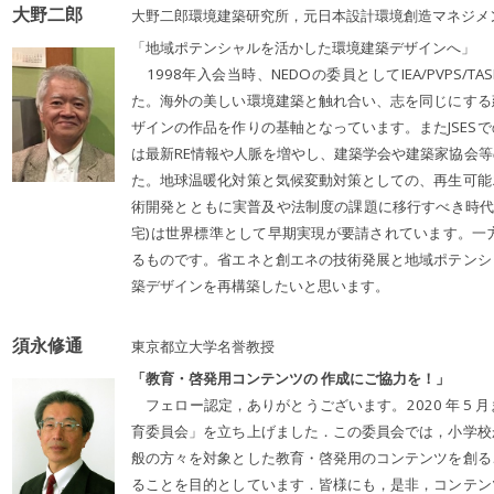
大野二郎
大野二郎環境建築研究所，元日本設計環境創造マネジメ
「地域ポテンシャルを活かした環境建築デザインへ」
1998年入会当時、NEDOの委員としてIEA/PVPS
た。海外の美しい環境建築と触れ合い、志を同じにする
ザインの作品を作りの基軸となっています。またJSES
は最新RE情報や人脈を増やし、建築学会や建築家協会
た。地球温暖化対策と気候変動対策としての、再生可能
術開発とともに実普及や法制度の課題に移行すべき時代に入
宅)は世界標準として早期実現が要請されています。一
るものです。省エネと創エネの技術発展と地域ポテンシ
築デザインを再構築したいと思います。
須永修通
東京都立大学名誉教授
「教育・啓発用コンテンツの 作成にご協力を！」
フェロー認定，ありがとうございます。2020 年 5
育委員会」を立ち上げました．この委員会では，小学校
般の方々を対象とした教育・啓発用のコンテンツを創る
ることを目的としています．皆様にも，是非，コンテン