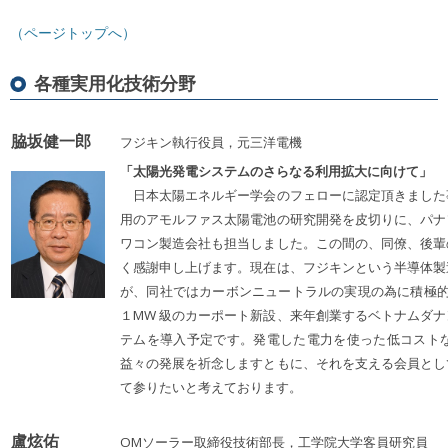
（ページトップへ）
各種実用化技術分
野
脇坂健一郎
フジキン執行役員，元三洋電機
「太陽光発電システムのさらなる利⽤拡⼤に向けて」
⽇本太陽エネルギー学会のフェローに認定頂きました
⽤のアモルファス太陽電池の研究開発を⽪切りに、パナ
ワコン製造会社も担当しました。この間の、同僚、後輩
く感謝申し上げます。現在は、フジキンという半導体製
が、同社ではカーボンニュートラルの実現の為に積極的
１MW 級のカーポート新設、来年創業するベトナムダナン
テムを導⼊予定です。発電した電⼒を使った低コスト
益々の発展を祈念しますともに、それを⽀える会員とし
て参りたいと考えております。
盧炫佑
OMソーラー取締役技術部長，工学院大学客員研究員