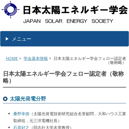
メニュー
HOME
>
学会基本情報
> 日本太陽エネルギー学会フェロー認定者
（敬称略）
日本太陽エネルギー学会フェロー認定者（敬称
略）
太陽光発電分野
桑野幸徳
（太陽光発電技術研究組合名誉顧問，大和ハウス工業
取締役，元三洋電機社長）
石原好之
（同志社大学名誉教授）