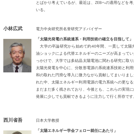
とばかり考えているが、最近は、ZEBへの適用などを
いる。
小林広武
電力中央研究所名誉研究アドバイザー
「太陽光発電の系統連系・利用技術の確立を目指して」
大学の卒論研究から始めて約40年間、一貫して太陽
油ショックによる代替エネルギーのニーズが高まってい
っかけで、大学では多結晶太陽電池に関わる研究に取り
太陽光発電を中心に、分散形電源の系統連系技術と利用
和の取れた円滑な導入に微力ながら貢献してまいりまし
れた中、太陽エネルギー利用電源の電力系統への更なる
まだまだ多く残されており、今後とも、これらの実現に
発展に少しでも貢献できるように注力して行く所存です
西川省吾
日本大学教授
「太陽エネルギー学会フェロー就任にあたり」