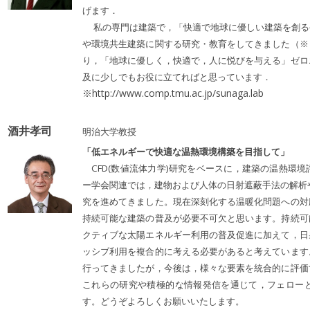
げます．
私の専門は建築で，「快適で地球に優しい建築を創る
や環境共生建築に関する研究・教育をしてきました（※
り，「地球に優しく，快適で，人に悦びを与える」ゼロ
及に少しでもお役に立てればと思っています．
※http://www.comp.tmu.ac.jp/sunaga.lab
酒井孝司
明治大学教授
「低エネルギーで快適な温熱環境構築を目指して」
CFD(数値流体力学)研究をベースに，建築の温熱環
ー学会関連では，建物および人体の日射遮蔽手法の解析
究を進めてきました。現在深刻化する温暖化問題への対
持続可能な建築の普及が必要不可欠と思います。持続可
クティブな太陽エネルギー利用の普及促進に加えて，日
ッシブ利用を複合的に考える必要があると考えています
行ってきましたが，今後は，様々な要素を統合的に評価
これらの研究や積極的な情報発信を通じて，フェロー
す。どうぞよろしくお願いいたします。