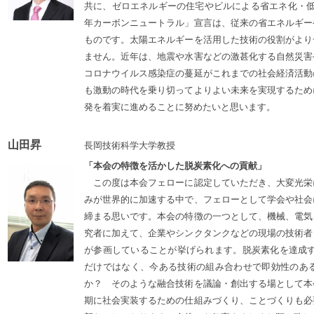
共に、ゼロエネルギーの住宅やビルによる省エネ化・低
年カーボンニュートラル」宣言は、従来の省エネルギー
ものです。太陽エネルギーを活用した技術の役割がより
ません。近年は、地震や水害などの激甚化する自然災害
コロナウイルス感染症の蔓延がこれまでの社会経済活動
も激動の時代を乗り切ってよりよい未来を実現するため
発を着実に進めることに努めたいと思います。
山田昇
長岡技術科学大学教授
「本会の特徴を活かした脱炭素化への貢献」
この度は本会フェローに認定していただき、大変光栄
みが世界的に加速する中で、フェローとして学会や社会
締まる思いです。本会の特徴の一つとして、機械、電気
究者に加えて、企業やシンクタンクなどの現場の技術者
が参画していることが挙げられます。脱炭素化を達成す
だけではなく、今ある技術の組み合わせで即効性のあ
か？ そのような融合技術を議論・創出する場として本
期に社会実装するための仕組みづくり、ことづくりも必