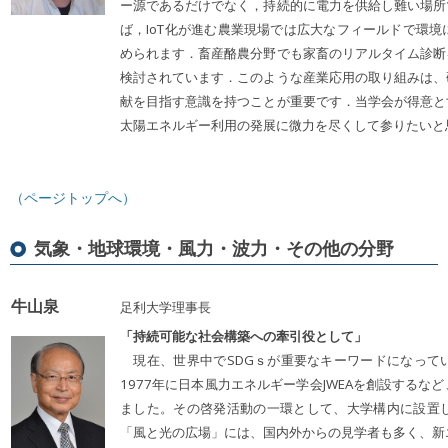
ー源であるだけでなく，持続的に電力を供給し難い場所
ば，IoT化が進む農業現場では広大なフィールドで環
められます．畜産酪農分野でも家畜のリアルタイム診断
検討されています．このような産業応用の取り組みは、
献を目指す意識を持つことが重要です．当学会が得意と
太陽エネルギー利用の発展に微力を尽くして参りたいと
（ページトップへ）
気象・地球環境・風力・波力・その他の分野
牛山泉
足利大学理事長
「持続可能な社会構築への牽引役として」
現在、世界中でSDGｓが重要なキーワードになって
1977年に日本風力エネルギー学会JWEAを創設する
ました。その啓発活動の一環として、大学構内に設置
「風と光の広場」には、国内外からの見学者も多く、新