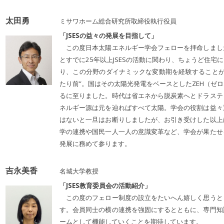
太田勇
ミサワホーム総合研究所取締役執行役員
「JSESの益々の発展を目指して」
この度日本太陽エネルギー学会フェローを拝命しまし
とすでに25年以上JSESの活動に関わり、ちょうど住
り、この分野のダイナミックな変動期を経験することが
たり前”。国はその太陽光発電をベースとしたZEH（ゼ
るに至りました。時代は省エネから脱炭素へとドラステ
ネルギー源は元を辿ればすべて太陽。学会の役割は益々
はないと一旦はお断りしましたが、お引き受けした以上
学の連携や国民一人一人の意識変革など、学会が果たせ
発展に務めて参ります。
吉永美香
名城大学教授
「JSES教育委員会の活動紹介」
この度のフェロー制度の設立をたいへん嬉しく思うと
す。会員同士の横の連携を強固にするとともに、専門知
ームとして機能していくことを期待しています。