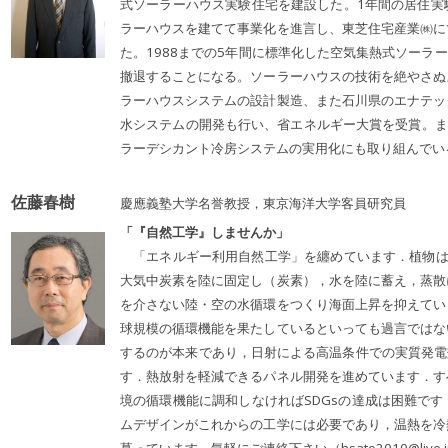
式ソーラーハウス実験住宅を建設した。1年間の居住実
ラーハウスを建てて事業化を進言し、東芝住宅産業㈱に
た。1988までの5年間に標準化した空気集熱式ソーラ
撤退することになる。ソーラーハウスの技術を絶やさぬ
ラーハウスシステムの設計製造、また石川県のエナテッ
水システムの開発も行い、省エネルギー大賞を受賞。ま
ラーデシカント冷房システムの実用化にも取り組んでい
佐藤春樹
慶應義塾大学名誉教授，東京海洋大学客員研究員
「『自然工学』しませんか」
「エネルギー利用自然工学」を纏めています．植物は太
大気中炭素を陸に固定し（炭素），水を陸に蓄え，蒸散
を介さない陸・空の水循環をつくり海面上昇を抑えてい
球規模の循環機能を果たしているといっても過言ではな
するのが本来であり，日射による高温条件での実質発電効
す．熱放射を軽減できるパネル開発を進めています．す
境の循環機能に調和しなければSDGsの達成は困難で
ムデザインがこれからの工学には必要であり，温熱を冷