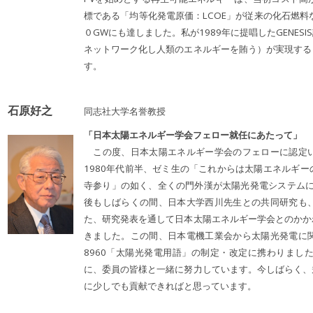
標である「均等化発電原価：LCOE」が従来の化石燃料
０GWにも達しました。私が1989年に提唱したGENE
ネットワーク化し人類のエネルギーを賄う）が実現する
す。
石原好之
同志社大学名誉教授
「日本太陽エネルギー学会フェロー就任にあたって」
この度、日本太陽エネルギー学会のフェローに認定い
1980年代前半、ゼミ生の「これからは太陽エネルギ
寺参り」の如く、全くの門外漢が太陽光発電システムに
後もしばらくの間、日本大学西川先生との共同研究も
た、研究発表を通して日本太陽エネルギー学会とのかか
きました。この間、日本電機工業会から太陽光発電に関す
8960「太陽光発電用語」の制定・改定に携わりました
に、委員の皆様と一緒に努力しています。今しばらく、
に少しでも貢献できればと思っています。