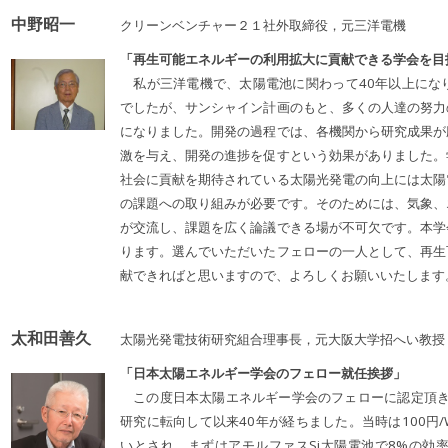
中野昭一
クリーンベンチャー２１社外取締役，元三洋電機
「再生可能エネルギーの利用拡大に貢献できる学会を目
私が三洋電機で、太陽電池に関わって40年以上にな
でしたが、サンシャイン計画のもと、多くの人達の努力
になりました。開発の過程では、各機関から研究成果が
激を与え、開発の進捗を促すという効果がありました。
社会に貢献を期待されている太陽光発電の向上には太陽
の課題への取り組みが必要です。そのためには、気象、
が交流し、課題を広く論議できる場が不可欠です。本学
ります。選んでいただいたフェローの一人として、再生
献できればと思いますので、よろしくお願いいたします
太和田善久
太陽光発電技術研究組合理事長，元大阪大学招へい教授
「日本太陽エネルギー学会のフェロー就任挨拶」
この度日本太陽エネルギー学会のフェローに認定頂き、
研究に転向して以来40年が経ちました。当時は100円
いとされ、まずはアモルファスSi太陽電池で8%の効