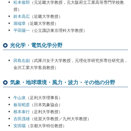
松本俊郎
（元近畿大学教授，元大阪府立工業高等専門学校教
授）
鈴木高広
（近畿大学教授）
堀端章
（近畿大学教授）
平田陽一
（公立諏訪東京理科大学教授）
光化学・電気化学分野
田島右副
（武庫川女子大学教授，元理化学研究所専任研究員，
金沢工業大学客員教授）
気象・地球環境・風力・波力・その他の分野
牛山泉
（足利大学理事長）
板垣昭彦
（日本気象協会）
根本泰行
（足利大学教授）
吉田茂雄
（佐賀大学教授／九州大学教授）
安田陽
（京都大学特任教授）