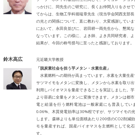
っかけに、同先生のご研究に、長くお仲間入りをさせて
てからは、生物工学科堀端章先生（現当学会関西支部長
の光との関係について、直に教わり、大変感謝していま
において、永田良並びに、岩田耕一両先生から、懇篤な
なっています。この様に、よき師、よき共同研究者、よ
結果が、今回の称号授与に至ったと感謝しております。
鈴木高広
元近畿大学教授
「脱炭素社会を担う芋メタン・水素生産」
水素燃料への期待が高まっています。水素を大量生産す
サツマイモをメタンに変換し、メタンから水素を取り出
利用しバイオマスを量産できることを実証しました。芋
より容易に全量をメタンに変換できます。メタンは都市
電と給湯を行う燃料電池は一般家庭にも普及していま
0.06%、木質発電効率は30%程ですが、サツマイモの
します。森林よりも単位面積あたり200倍のCO2削減
モを量産すれば、国産バイオマスを主燃料として化石
す。