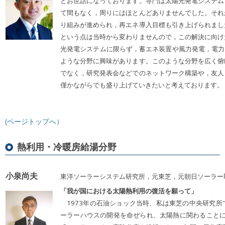
とお世話になっております。専門は太陽光発電システム
て間もなく，周りにはほとんどありませんでした。それ
り組みが進められ，再エネ導入目標も引き上げられまし
という点は当時から変わりませんので，この解決に向け
光発電システムに限らず，蓄エネ装置や風力発電，電力
ような分野に興味があります。このような分野を広く俯
でなく，研究発表会などでのネットワーク構築や，友人
僅かながらでも盛り上げていきたいと考えております。
(ページトップへ）
熱利用・冷暖房給湯分野
小泉尚夫
東洋ソーラーシステム研究所，元東芝，元朝日ソーラー
「我が国における太陽熱利用の復活を願って」
1973年の石油ショック当時、私は東芝の中央研究所
ーラーハウスの開発を命ぜられ、太陽熱に関わることに