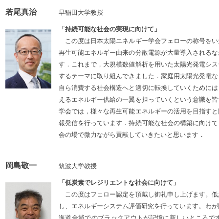
若尾真治
早稲田大学教授
「持続可能な社会の実現に向けて」
この度は日本太陽エネルギー学会フェローの称号をい
再生可能エネルギー由来の分散電源が大量導入されるな
す．これまで，大規模数値解析を用いた太陽光発電シス
するテーマに取り組んできました．家庭用太陽光発電な
自ら消費する社会構造へと適切に転換していくためには
えるエネルギー供給の一翼を担っていくという意識を皆
学会では，様々な再生可能エネルギーの活用を目指すと
報発信を行っています．持続可能な社会の構築に向けて
会の場で微力ながら貢献していきたいと思います．
岡島敬一
筑波大学教授
「低炭素でレジリエントな社会に向けて」
この度はフェロー認定を頂戴し御礼申し上げます。低
し、エネルギーシステム評価研究を行っています。わが国
海道全域でのブラックアウトが記憶に新しいところで