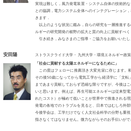
実現は難しく，風力発電装置・システム自体の技術的な
との協調，電力システム全体へのインテグレーション，
きます．
以上のような状況に鑑み，自らの研究を一層推進する
ルギーの研究開発の裾野の拡大と質の向上に貢献すべく
引き続き，みなさまのご指導・ご協力をお願いいたし
安田陽
ストラスクライド大学・ 九州大学・環境エネルギー政
「社会に貢献する太陽エネルギーになるために」
この度はフェローに推薦頂き大変光栄に存じます。私
その後50歳になってから電気工学から経済学に「文転
まであまり貢献しておらず恐縮な限りですが、今後はこ
いと思います。例えば、再生可能エネルギーは従来型電
れたコスト）が極めて低いことが世界中で推進される理
発電の各地でのトラブルを見ると、日本ではむしろ外部
今後学会は、工学だけでなく人文社会科学の分野も重視
指さなくてはなりません。微力ながらそのお手伝いがで