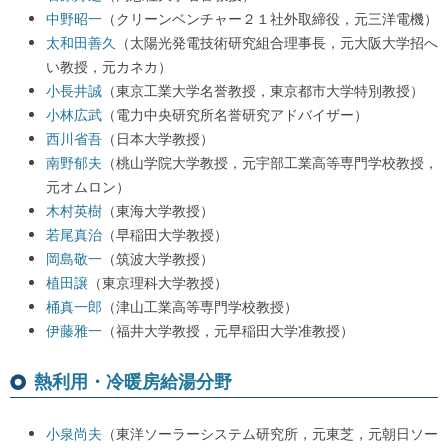
中野昭一
（クリーンベンチャー２１社外取締役，元三洋電機）
太和田善久
（太陽光発電技術研究組合理事長，元大阪大学招へ
い教授，元カネカ）
小長井誠
（東京工業大学名誉教授，東京都市大学特別教授）
小林広武
（電力中央研究所名誉研究アドバイザー）
西川省吾
（日本大学教授）
南野郁夫
（桃山学院大学教授，元宇部工業高等専門学校教授，
元オムロン）
木村英樹
（東海大学教授）
若尾真治
（早稲田大学教授）
岡島敬一
（筑波大学教授）
植田譲
（東京理科大学教授）
桶真一郎
（津山工業高等専門学校教授）
伊藤雅一
（福井大学教授，元早稲田大学准教授）
熱利用・冷暖房給湯分野
小泉尚夫
（東洋ソーラーシステム研究所，元東芝，元朝日ソー