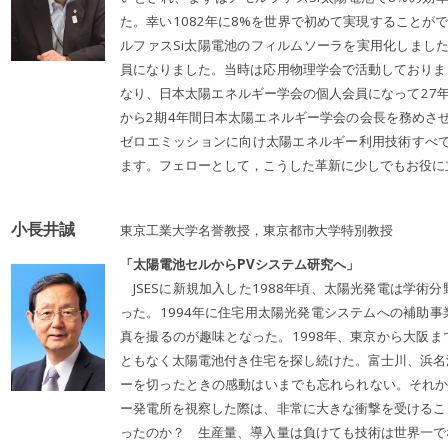
た。幸い1082年に8%を世界で初めて実現することが
ルファスSi太陽電池のフィルムソーラを実用化しました
員になりました。当時は応用物理学会で活動しておりま
なり、日本太陽エネルギー学会の個人会員になって27年
から2期4年間日本太陽エネルギー学会の会長を務めさせ
ゼロエミッションに向け太陽エネルギー利用技術すべて
ます。フェローとして，こうした革新に少しでもお役に
小長井誠
東京工業大学名誉教授，東京都市大学特別教授
「太陽電池セルからPVシステム研究へ」
JSESに新規加入した1988年頃、太陽光発電は学術
った。1994年に住宅用太陽光発電システムへの補助
真を撮るのが趣味となった。1998年、東京から大阪
ともなく太陽電池付き住宅を探し続けた。富士川、浜名
ーを切ったときの感動はいまでも忘れられない。それから
ー発電所を視察した際は、非常に大きな衝撃を受けるこ
ったのか？ 生産量、導入量は負けても技術は世界一で