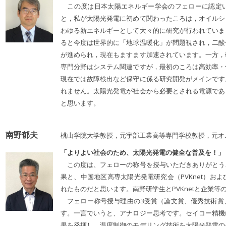
この度は日本太陽エネルギー学会のフェローに認定い
と，私が太陽光発電に初めて関わったころは，オイルシ
わゆる新エネルギーとして大々的に研究が行われていま
ると今度は世界的に「地球温暖化」が問題視され，二酸
が進められ，現在もますます加速されています。一方，
専門分野はシステム関連ですが，最初のころは高効率・
現在では故障検出など保守に係る研究開発がメインです
れません。太陽光発電が社会から必要とされる電源であ
と思います。
南野郁夫
桃山学院大学教授，元宇部工業高等専門学校教授，元オ
「よりよい社会のため、太陽光発電の健全な普及を！」
この度は、フェローの称号を授与いただきありがとう
果と、中国地区高専太陽光発電研究会（PVKnet）お
れたものだと思います。南野研学生とPVKnetと企業
フェロー称号授与理由の3受賞（論文賞、優秀技術賞
す。一言でいうと、アナロジー思考です。セイコー精機
果を発揮し、温度制御のモデリング技術を太陽光発電の