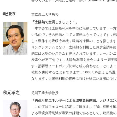
募っています．気軽にご連絡下さい（hsato2010@live.
秋澤淳
東京農工大学教授
「太陽熱で空調しましょう！」
本学会では太陽熱利用を中心に活動しています．一方
いるので，その熱源として太陽熱はうってつけです．熱
して動作する吸収冷凍機，吸着冷凍機のことを指します
リングシステムとなり，太陽熱を利用した冷房空調を提
的には大型のシステムも導入されています．カーボンニ
炭素化が不可欠です．太陽熱利用を社会により一層実装
す．熱駆動ヒートポンプ技術と組み合わせることによっ
乾燥を供給することもできます．1000℃を超える高
なります．太陽熱利用の将来に向けた幅広い展開に少し
秋元孝之
芝浦工業大学教授
「再生可能エネルギーによる環境負荷削減、レジリエン
この度はフェローに認定して頂きまして誠に有難う御座
よる環境負荷削減が喫緊の課題であるとして、建築物の