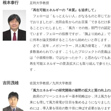
根本泰行
足利大学教授
「再生可能エネルギーの『本質』を追求して」
フェローは「もっとえらい人」がなるものと存じてお
でおりましたが，光田会長からのお言葉「できるだけ多
ることといたしました．「風力・その他」部門での認定
ています．フェローの役務ですが，「隗より始めよ」で
に何本か論文投稿するところから始めたいと存じます．
さて，近年，メガソーラー，洋上風力発電と，「大規
多数進められています．こうしたプロジェクトの意義は
は『小規模分散』ではなかったか？」と思わないでもあ
再生可能エネルギーの普及拡大にも取り組んで参りた
す．
吉田茂雄
佐賀大学教授／九州大学教授
「風力エネルギーの研究開発の裾野の拡大と質の向上の
政府のグリーンエネルギー基本戦略ほか，洋上風力を
来にも増して風力発電が注目を集めるようになりました
めには，導入量を現在の数十倍に伸ばす必要があります