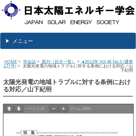
メニュー
HOME
>
学会誌
>
既刊（目次一覧）
>
●2022年 Vol.48 No.5 (通巻
271号)
> 太陽光発電の地域トラブルに対する条例における対応／山
下紀明
太陽光発電の地域トラブルに対する条例におけ
る対応／山下紀明
ページ
1
/
8
ズーム
100%