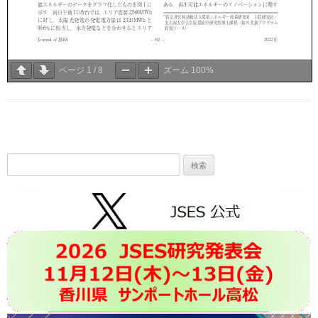
ページ
1
/
8
ズーム
100%
検
索: