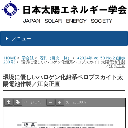
メニュー
HOME
>
学会誌
>
既刊（目次一覧）
>
●2024年 Vol.50 No.2 (通巻
280号)
> 環境に優しいハロゲン化鉛系ペロブスカイト太陽電池作製
／江良正直
環境に優しいハロゲン化鉛系ペロブスカイト太
陽電池作製／江良正直
ページ
1
/
5
ズーム
100%