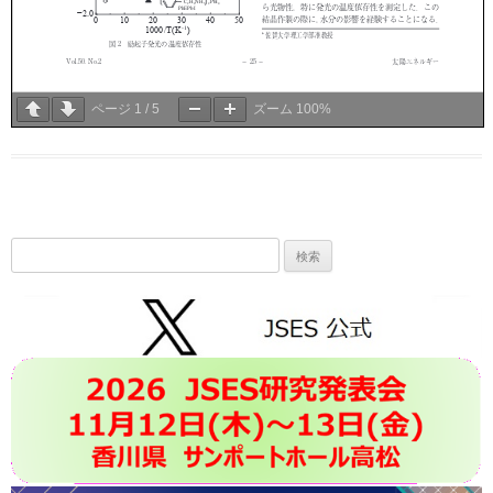
ページ
1
/
5
ズーム
100%
検
索: