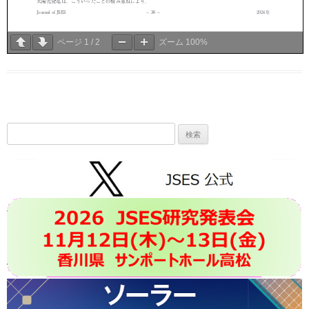
ページ
1
/
2
ズーム
100%
検
索: