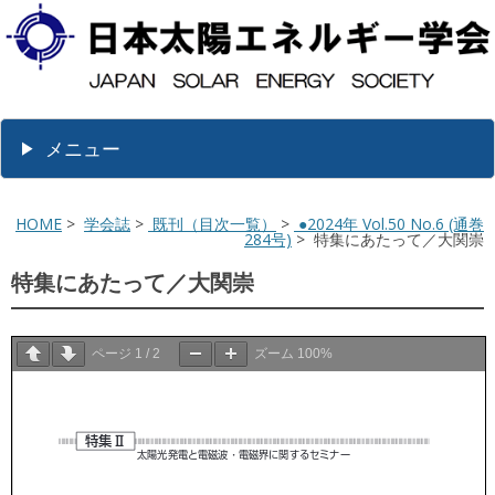
メニュー
HOME
>
学会誌
>
既刊（目次一覧）
>
●2024年 Vol.50 No.6 (通巻
284号)
> 特集にあたって／大関崇
特集にあたって／大関崇
ページ
1
/
2
ズーム
100%