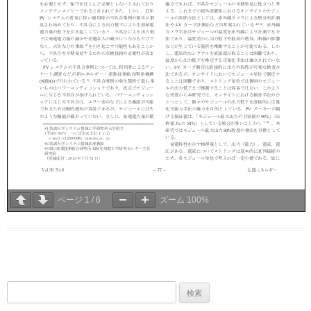
ページ
1
/
6
ズーム
100%
検
索: